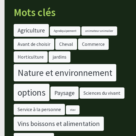
Mots clés
Agriculture
Agroéquipement
animateur animalier
Avant de choisir
Cheval
Commerce
Horticulture
jardins
Nature et environnement
options
Paysage
Sciences du vivant
Service à la personne
stav
Vins boissons et alimentation