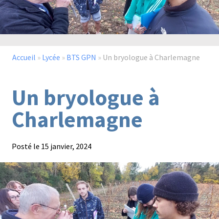
Paysage,
Horticul
jardins
Accueil
»
Lycée
»
BTS GPN
»
Un bryologue à Charlemagne
Un bryologue à
Sciences
Service
Charlemagne
du
à
vivant
la
personn
Posté le
15 janvier, 2024
Commerce
Cheval