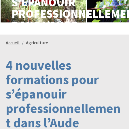
S’ÉPANOUIR
PROFESSIONNELLEME
DANS L’AUDE
Paysage,
Horticul
jardins
Accueil
Agriculture
4 nouvelles
Sciences
Service
du
à
vivant
la
formations pour
personn
s’épanouir
professionnellemen
Commerce
Cheval
t dans l’Aude