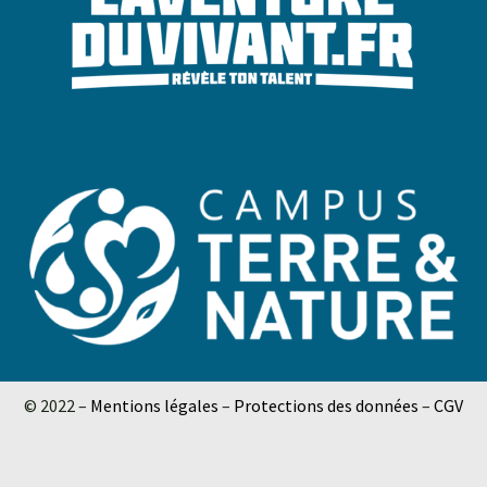
© 2022 –
Mentions légales
–
Protections des données
–
CGV