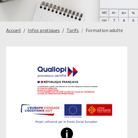
Paysage,
Horticul
Accueil
Infos pratiques
Tarifs
Formation adulte
jardins
Sciences
Service
du
à
vivant
la
personn
Commerce
Cheval