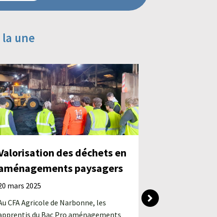
 la une
Valorisation des déchets en
aménagements paysagers
Végétali
20 mars 2025
bâtiment
Au CFA Agricole de Narbonne, les
Coursan
apprentis du Bac Pro aménagements