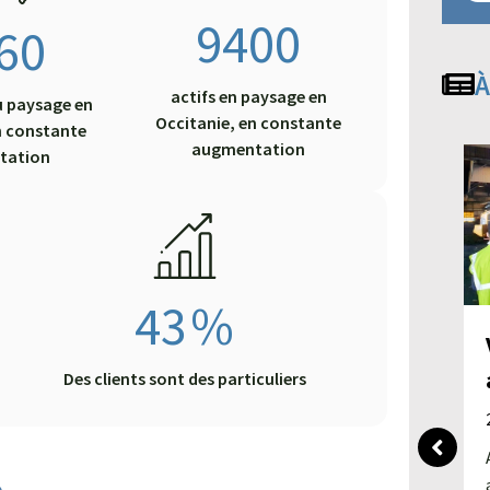
9400
60
À
actifs en paysage en
u paysage en
Occitanie, en constante
n constante
augmentation
tation
43
%
Des clients sont des particuliers
Sabrina Rochel : Un modèle
de réussite par