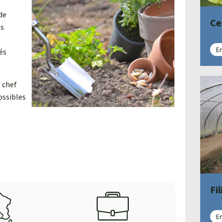
de
Ce
es
En
és
, chef
ossibles
Fi
En