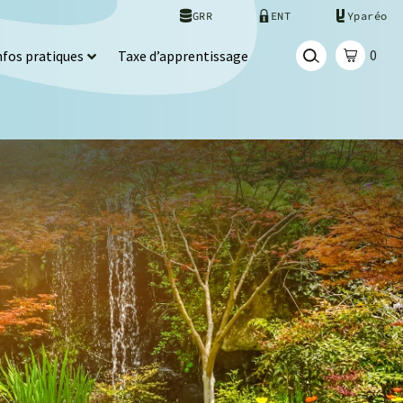
GRR
ENT
Yparéo
0
nfos pratiques
Taxe d’apprentissage