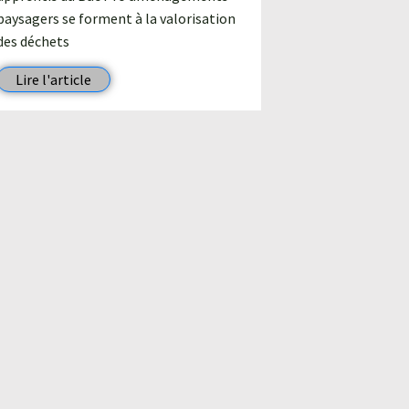
paysagers se forment à la valorisation
31 mai 2022
des déchets
Inauguratio
végétalisé p
Lire l'article
Coursan. Un
formidable 
Lire l'art