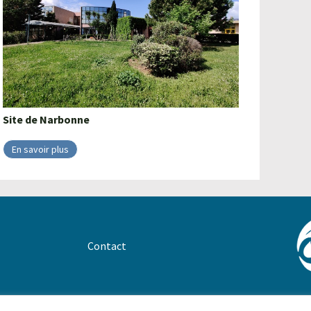
Site de
Narbonne
En savoir plus
Contact
ntions légales
–
Protections des données
–
CGV