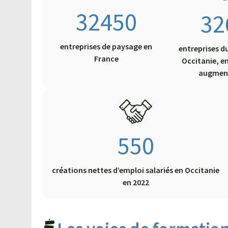
32450
32
entreprises de paysage en
entreprises d
France
Occitanie, e
augmen
550
Un nouvel aménagement
créations nettes d’emploi salariés en Occitanie
paysager à Narbonne !
en 2022
19 avril 2022
Mission accomplie pour la filière
d'aménagement paysager en