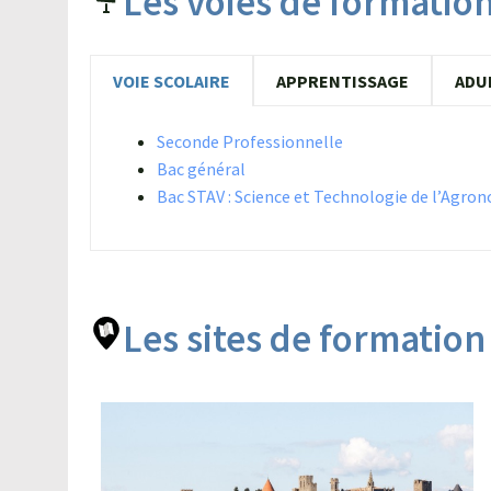
Les voies de formatio
Formation professionnelle continue et
apprentissage de l'Aude avec ce nouvel
espace à…
VOIE SCOLAIRE
APPRENTISSAGE
ADU
Lire l'article
Seconde Professionnelle
Bac général
Bac STAV : Science et Technologie de l’Agro
Les sites de formation