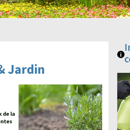
I
c
 & Jardin
 de la
entes