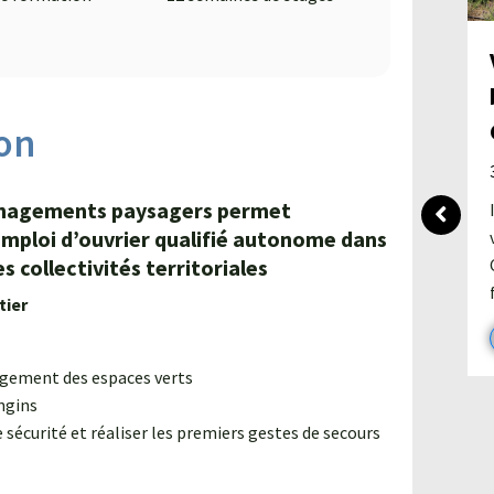
l'Aude
8 juin 2026
Rentrée 2026 : Espaces verts,
viticulture ou gestion d'exploitation
on
agricole. Découvrez nos nouvelles
formations en apprentissage ou pour
adultes
énagements paysagers permet
l’emploi d’ouvrier qualifié autonome dans
Lire l'article
s collectivités territoriales
tier
agement des espaces verts
engins
 sécurité et réaliser les premiers gestes de secours