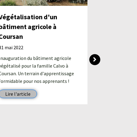
Un nouv
paysage
Végétalisation d'un
19 avril 202
bâtiment agricole à
Mission acco
Coursan
d'aménagem
Formation p
31 mai 2022
apprentissa
Inauguration du bâtiment agricole
espace à…
végétalisé pour la famille Calvo à
Coursan. Un terrain d'apprentissage
Lire l'art
formidable pour nos apprenants !
Lire l'article