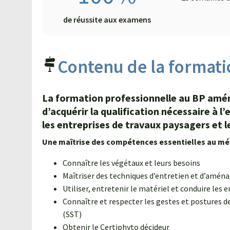
de réussite aux examens
Contenu de la formati
La formation professionnelle au BP am
d’acquérir la qualification nécessaire à 
les entreprises de travaux paysagers et le
Agroécologie : Former les
Une maîtrise des compétences essentielles au mé
jardiniers-paysagistes
Connaître les végétaux et leurs besoins
d'aujourd'hui et de demain
Maîtriser des techniques d’entretien et d’amén
5 février 2021
Utiliser, entretenir le matériel et conduire les 
Connaître et respecter les gestes et postures de
Entretien avec Gaétan BELLES :
(SST)
Formateur en Travaux paysagers
Obtenir le Certiphyto décideur