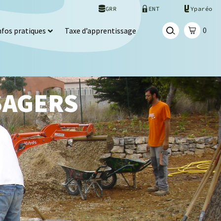
GRR
ENT
Yparéo
0
nfos pratiques
Taxe d’apprentissage
SAGERS