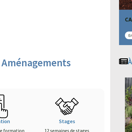
CA
En
BP Aménagements
À
4 nouvelles formations
pour s'épanouir
tion
Stages
professionnellement dans
de formation
12 semaines de stages