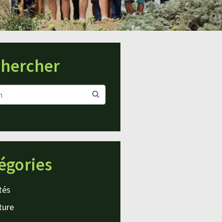
hercher
égories
tés
ture