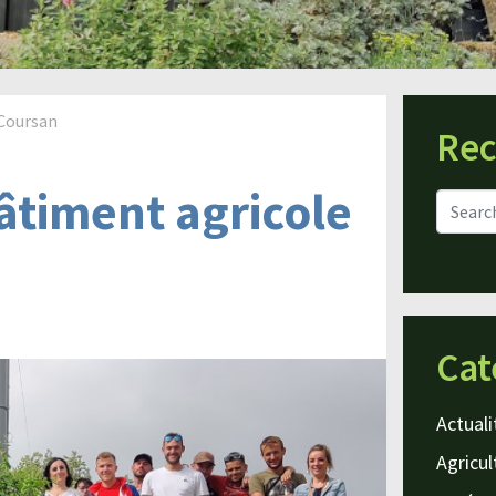
 Coursan
Rec
âtiment agricole
Cat
Actuali
Agricul