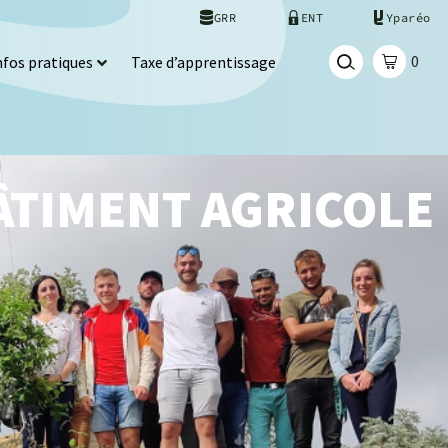
GRR
ENT
Yparéo
0
nfos pratiques
Taxe d’apprentissage
ÂTIMENT AGRICOLE