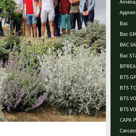
Aména
Appren
Bac
Bac G
BAC S
Bac ST
BPREA
BTS G
BTS T
BTS V
BTS V
CAPA 
Carcas