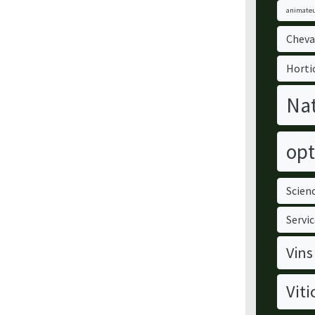
animateu
Cheva
Horti
Nat
opt
Scienc
Servic
Vins
Viti