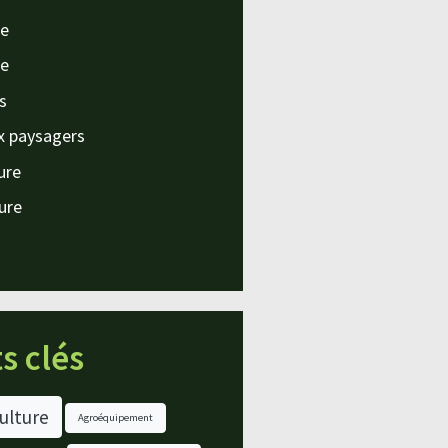
e
e
s
x paysagers
ture
ture
s clés
ulture
Agroéquipement