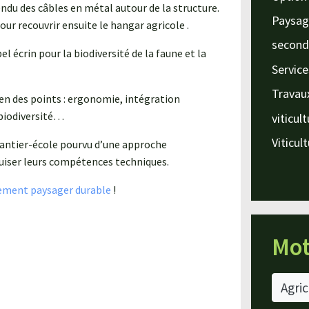
ndu des câbles en métal autour de la structure.
Paysag
ur recouvrir ensuite le hangar agricole .
second
l écrin pour la biodiversité de la faune et la
Service
Travau
n des points : ergonomie, intégration
biodiversité…
viticul
Viticul
chantier-école pourvu d’une approche
uiser leurs compétences techniques.
ment paysager durable
!
Mot
Agric