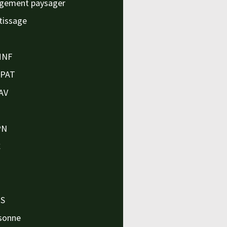
gement paysager
tissage
MNF
APAT
AV
PN
C
O
O
PS
sonne