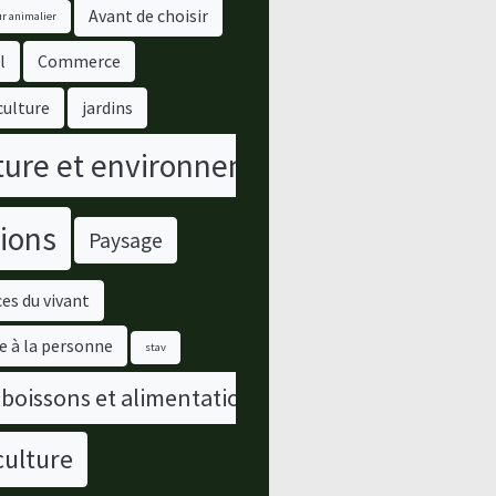
Avant de choisir
r animalier
l
Commerce
culture
jardins
ure et environnement
ions
Paysage
es du vivant
e à la personne
stav
 boissons et alimentation
culture