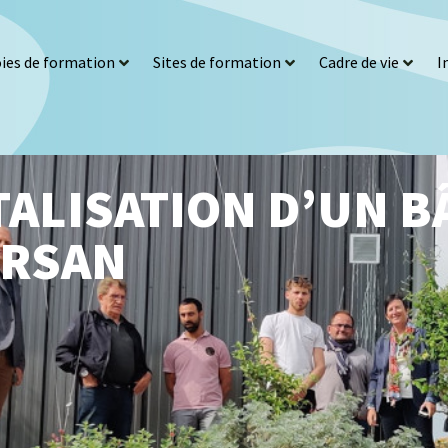
ies de formation
Sites de formation
Cadre de vie
I
ALISATION D’UN B
URSAN