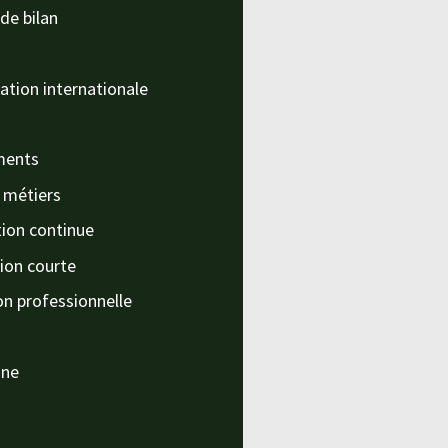
de bilan
ation internationale
ments
s métiers
ion continue
ion courte
on professionnelle
nne