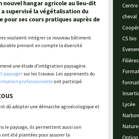
n nouvel hangar agricole au lieu-dit
Centre 
a supervisé la végétalisation du
cheval
e pour ses cours pratiques auprès de
Coopér
taires voulaient intégrer ce nouveau bâtiment
CS bio
 durable prenant en compte la diversité
Evene
Filière
 mené une étude d’intégration paysagère.
Format
t paysager
sur les travaux. Les apprenants du
rmation professionnelle
ont participé.
format
Inserti
tous
Lycée
 ont dû adopter une démarche agroécologique et
Narbo
Nature
ns le paysage, ils permettent aussi son
ont été plantées pour assurer la
Option