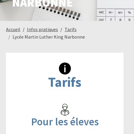
NARBONNE
Paysage,
Horticul
Accueil
Infos pratiques
Tarifs
jardins
Lycée Martin Luther King Narbonne
Sciences
Service
du
à
vivant
la
Tarifs
personn
Commerce
Cheval
Pour les éleves