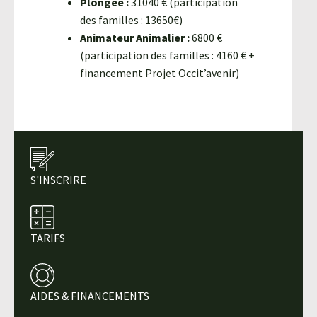
Plongée :
31040 € (participation
des familles : 13650€)
Animateur Animalier :
6800 €
(participation des familles : 4160 € +
financement Projet Occit’avenir)
S'INSCRIRE
TARIFS
AIDES & FINANCEMENTS