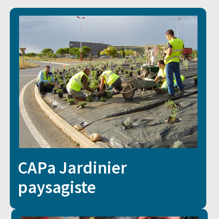
Agroéquip
Trouver
sa
voie
CAPa Jardinier
paysagiste