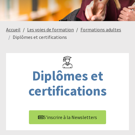
Paysage,
Horticul
Accueil
Les voies de formation
Formations adultes
jardins
Diplômes et certifications
Sciences
Service
du
à
Diplômes et
vivant
la
personn
certifications
Commerce
Cheval
S'inscrire à la Newsletters