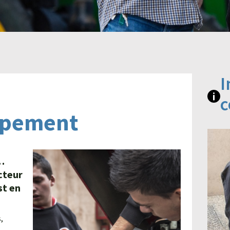
I
c
uipement
…
cteur
st en
,