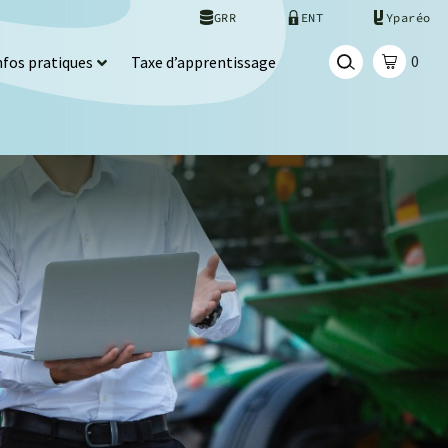
GRR
ENT
Yparéo
0
nfos pratiques
Taxe d’apprentissage