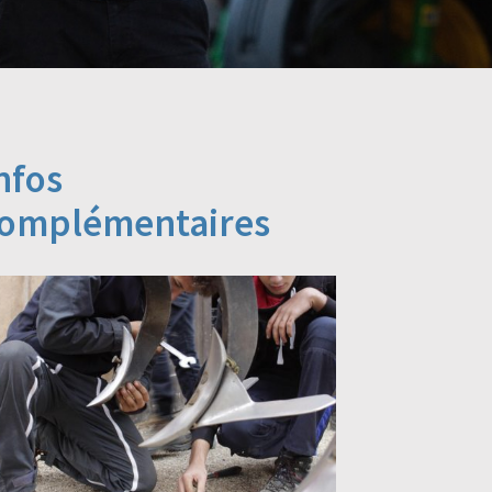
nfos
omplémentaires