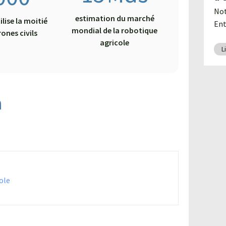
Not
estimation du marché
ilise la moitié
Ent
mondial de la robotique
rones civils
agricole
L
n
ole