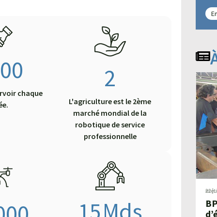
En
000
2
rvoir chaque
L'agriculture est le 2ème
ée.
marché mondial de la
robotique de service
professionnelle
22 j
Filières 
15
Mds
BP
000
d’