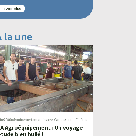
 savoir plus
À la une
uin 2020
métiers
-
Agroéquipement
-
Actualités
,
Apprentissage
,
Carcassonne
,
A Agroéquipement : Un voyage
étude bien huilé !