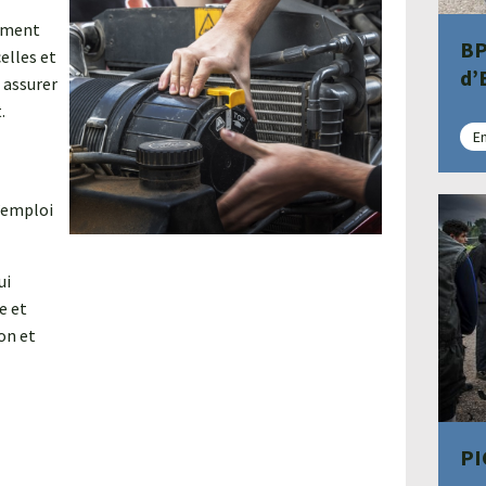
mment
BP
elles et
d’
: assurer
.
En
’emploi
ui
e et
on et
PI