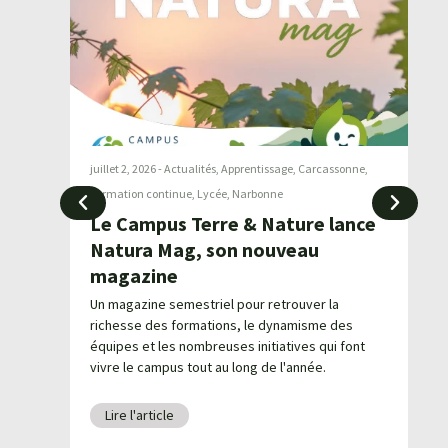
ture
juillet 2, 2026
-
Actualités
,
Apprentissage
,
Carcassonne
,
ju
?
Formation continue
,
Lycée
,
Narbonne
T
Le Campus Terre & Nature lance
rgots
é
Natura Mag, son nouveau
P
magazine
l
ire
ts sur
Un magazine semestriel pour retrouver la
L
e.
richesse des formations, le dynamisme des
P
équipes et les nombreuses initiatives qui font
V
vivre le campus tout au long de l'année.
Lire l'article