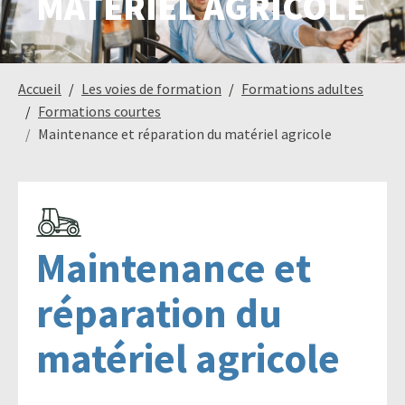
MATÉRIEL AGRICOLE
Paysage,
Horticul
Accueil
Les voies de formation
Formations adultes
jardins
Formations courtes
Maintenance et réparation du matériel agricole
Sciences
Service
du
à
vivant
la
personn
Maintenance et
réparation du
matériel agricole
Commerce
Cheval