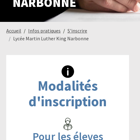
NARBONNE
Paysage,
Horticul
Accueil
Infos pratiques
S'inscrire
jardins
Lycée Martin Luther King Narbonne
Sciences
Service
du
à
vivant
la
Modalités
personn
d'inscription
Commerce
Cheval
Pour les éleves