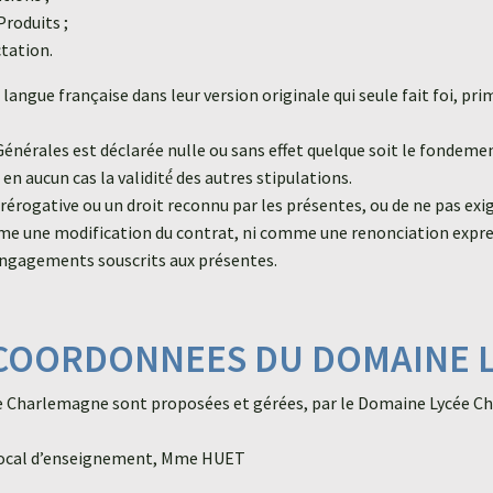
Produits ;
ctation.
langue française dans leur version originale qui seule fait foi, pr
énérales est déclarée nulle ou sans effet quelque soit le fondemen
en aucun cas la validité́ des autres stipulations.
rérogative ou un droit reconnu par les présentes, ou de ne pas exi
me une modification du contrat, ni comme une renonciation express
s engagements souscrits aux présentes.
ET COORDONNEES DU DOMAINE
ée Charlemagne sont proposées et gérées, par le Domaine Lycée C
ic local d’enseignement, Mme HUET