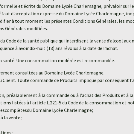
 formelle et écrite du Domaine Lycée Charlemagne, prévaloir sur l
̀ défaut d’acceptation expresse du Domaine Lycée Charlemagne, inop
difier à tout moment les présentes Conditions Générales, les mo
ons Générales modifiées.
 du Code de la santé publique qui interdisent la vente d’alcool a
e à avoir dix-huit (18) ans révolus à la date de l’achat.
our la santé. Une consommation modérée est recommandée.
ibrement consultées au Domaine Lycée Charlemagne.
Client. Toute commande de Produits implique par conséquent l’a
, préalablement à la commande ou à l’achat des Produits et à la
tions listées à l’article L.221-5 du Code de la consommation et 
donnéescomplètesdu Domaine Lycée Charlemagne;
̀ la vente ;
tions ;