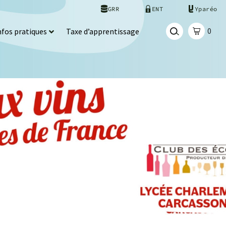
GRR
ENT
Yparéo
0
nfos pratiques
Taxe d’apprentissage