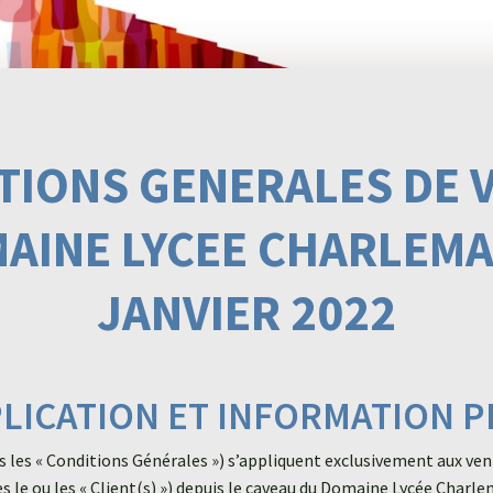
TIONS GENERALES DE 
AINE LYCEE CHARLEM
JANVIER 2022
PPLICATION ET INFORMATION
rès les « Conditions Générales ») s’appliquent exclusivement aux 
s le ou les « Client(s) ») depuis le caveau du Domaine Lycée Charlem