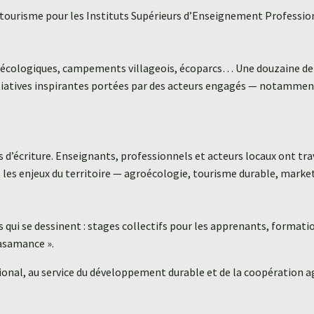
cotourisme pour les Instituts Supérieurs d’Enseignement Professio
cologiques, campements villageois, écoparcs… Une douzaine de visit
tiatives inspirantes portées par des acteurs engagés — notamment
 d’écriture. Enseignants, professionnels et acteurs locaux ont trav
ns les enjeux du territoire — agroécologie, tourisme durable, mar
es qui se dessinent : stages collectifs pour les apprenants, formati
Casamance ».
ional, au service du développement durable et de la coopération a