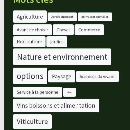
Agriculture
Agroéquipement
animateur animalier
Avant de choisir
Cheval
Commerce
Horticulture
jardins
Nature et environnement
options
Paysage
Sciences du vivant
Service à la personne
stav
Vins boissons et alimentation
Viticulture