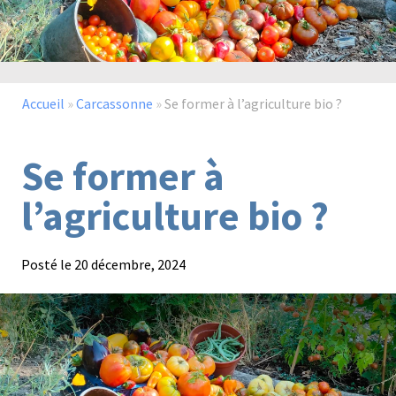
Paysage,
Horticul
jardins
Accueil
»
Carcassonne
»
Se former à l’agriculture bio ?
Se former à
Sciences
Service
l’agriculture bio ?
du
à
vivant
la
personn
Posté le
20 décembre, 2024
Commerce
Cheval