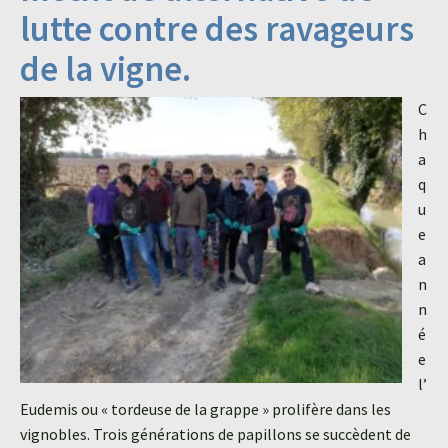
lutte contre des ravageurs
de la vigne.
C
h
a
q
u
e
a
n
n
é
e
l’
Eudemis ou « tordeuse de la grappe » prolifère dans les
vignobles. Trois générations de papillons se succèdent de