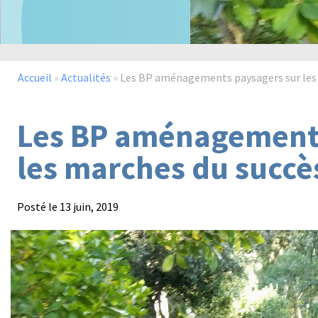
Accueil
»
Actualités
»
Les BP aménagements paysagers sur les
Les BP aménagements
les marches du succè
Posté le
13 juin, 2019