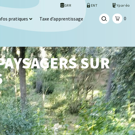
GRR
ENT
Yparéo
0
nfos pratiques
Taxe d’apprentissage
PAYSAGERS SUR
S