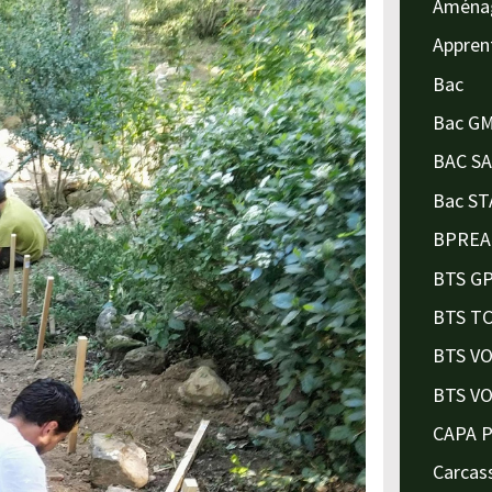
Aména
Appren
Bac
Bac G
BAC S
Bac ST
BPREA
BTS G
BTS T
BTS V
BTS V
CAPA 
Carcas