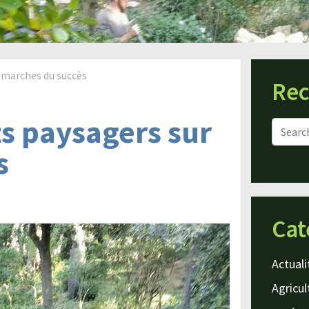
 marches du succès
Rec
 paysagers sur
s
Cat
Actuali
Agricul