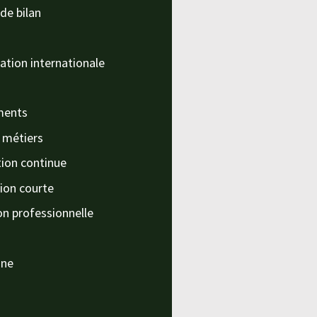
de bilan
ation internationale
ments
s métiers
ion continue
ion courte
on professionnelle
nne