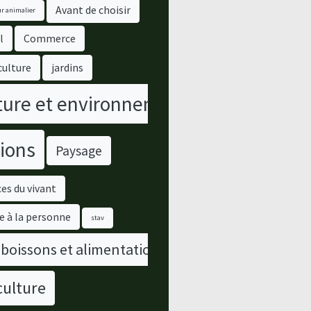
Avant de choisir
r animalier
l
Commerce
culture
jardins
ure et environnement
ions
Paysage
es du vivant
e à la personne
stav
 boissons et alimentation
culture