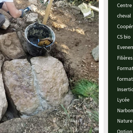
Centre 
cheval
Coopér
CS bio
Evene
Filière
Format
format
Inserti
Lycée
Narbo
Nature
Option