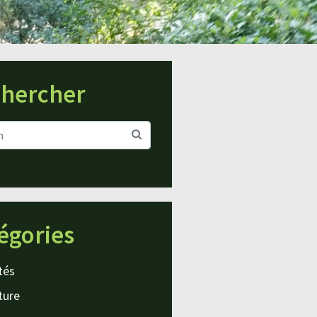
hercher
égories
tés
ture