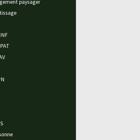
gement paysager
tissage
MNF
APAT
AV
PN
C
O
O
PS
sonne