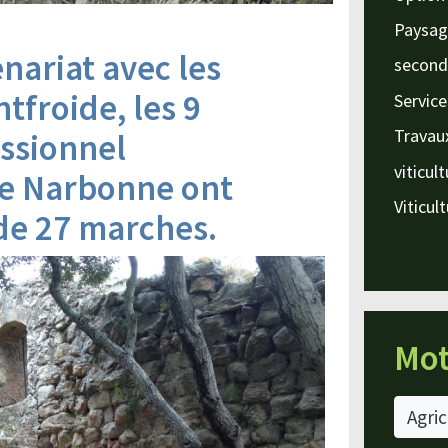
Paysag
nariat avec les
second
tfroide, les 9
Service
Travau
ssionnel
viticul
e Narbonne ont
Viticul
 de 27 marches.
Mot
Agric