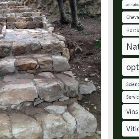
animateu
Cheva
Horti
Nat
opt
Scienc
Servic
Vins
Viti