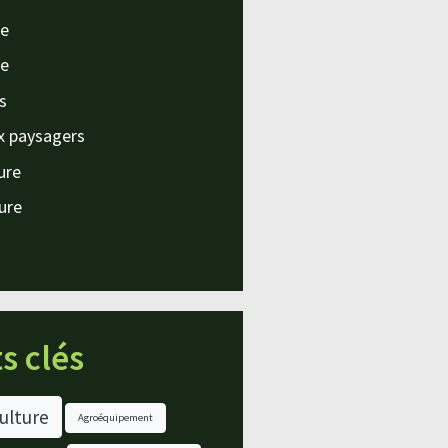
e
e
s
x paysagers
ture
ture
s clés
ulture
Agroéquipement