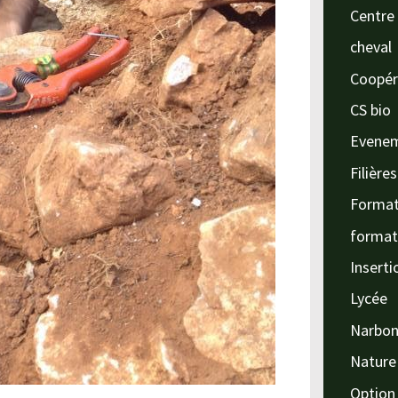
Centre 
cheval
Coopér
CS bio
Evene
Filière
Format
format
Inserti
Lycée
Narbo
Nature
Option