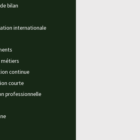
de bilan
ation internationale
ments
s métiers
ion continue
ion courte
on professionnelle
nne