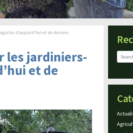
agistes d’aujourd’hui et de demain
Rec
 les jardiniers-
’hui et de
Cat
Actuali
Agricul