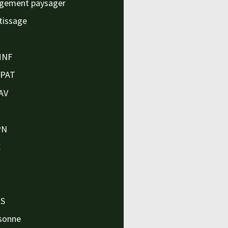
gement paysager
tissage
MNF
APAT
AV
PN
C
O
O
PS
sonne