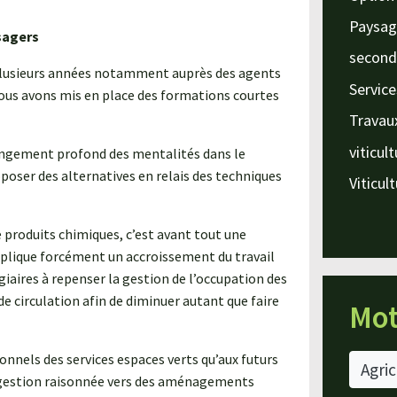
Paysag
sagers
second
plusieurs années notamment auprès des agents
Service
ous avons mis en place des formations courtes
Travau
viticul
hangement profond des mentalités dans le
oposer des alternatives en relais des techniques
Viticul
e produits chimiques, c’est avant tout une
mplique forcément un accroissement du travail
giaires à repenser la gestion de l’occupation des
e circulation afin de diminuer autant que faire
Mot
onnels des services espaces verts qu’aux futurs
Agric
e gestion raisonnée vers des aménagements