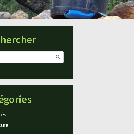
hercher
égories
tés
ture