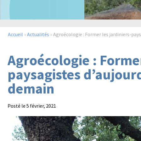
Accueil
»
Actualités
»
Agroécologie : Former les jardiniers-pays
Agroécologie : Former
paysagistes d’aujourd
demain
Posté le
5 février, 2021