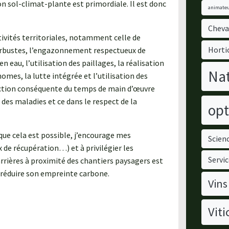
n sol-climat-plante est primordiale. Il est donc
animateu
Cheva
tivités territoriales, notamment celle de
Horti
t arbustes, l’engazonnement respectueux de
eau, l’utilisation des paillages, la réalisation
Nat
mes, la lutte intégrée et l’utilisation des
uction conséquente du temps de main d’œuvre
 des maladies et ce dans le respect de la
opt
ue cela est possible, j’encourage mes
Scienc
x de récupération…) et à privilégier les
Servic
carrières à proximité des chantiers paysagers est
 réduire son empreinte carbone.
Vins
Viti