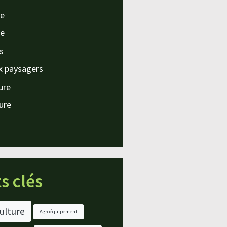
e
e
s
x paysagers
ture
ture
s clés
ulture
Agroéquipement