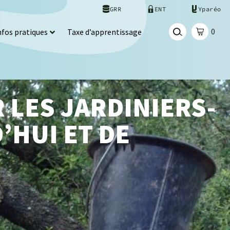
GRR
ENT
Yparéo
0
nfos pratiques
Taxe d’apprentissage
 LES JARDINIERS-
’HUI ET DE