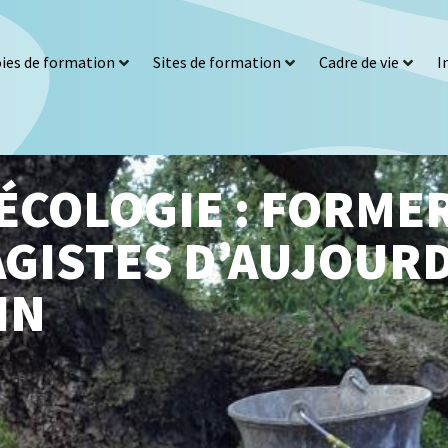
ies de formation
Sites de formation
Cadre de vie
I
COLOGIE : FORMER
GISTES D’AUJOURD
IN