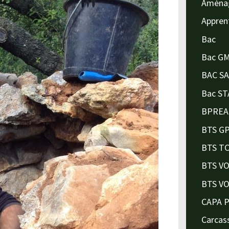
Aména
Appren
Bac
Bac G
BAC S
Bac ST
BPREA
BTS G
BTS T
BTS V
BTS V
CAPA 
Carcas