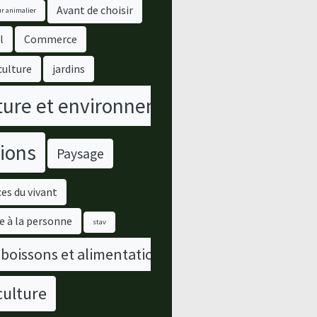
Avant de choisir
r animalier
l
Commerce
culture
jardins
ure et environnement
ions
Paysage
es du vivant
e à la personne
stav
 boissons et alimentation
culture