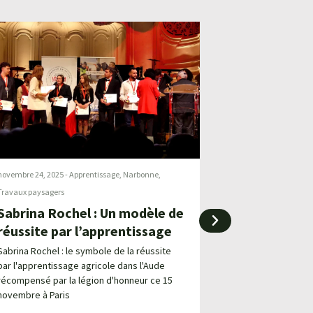
novembre 24, 2025
-
Apprentissage
,
Narbonne
,
mars 20, 2025
-
Appren
Travaux paysagers
Travaux paysagers
-
N
Sabrina Rochel : Un modèle de
Paysage
Valorisation
réussite par l’apprentissage
aménagemen
Sabrina Rochel : le symbole de la réussite
par l'apprentissage agricole dans l'Aude
Au CFA Agricole de
récompensé par la légion d'honneur ce 15
du Bac Pro aména
novembre à Paris
forment à la valor