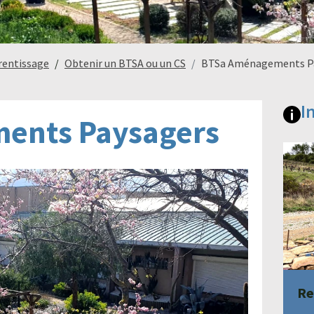
rentissage
Obtenir un BTSA ou un CS
BTSa Aménagements P
I
ents Paysagers
Re