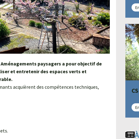
En
en Aménagements paysagers a pour objectif de
iser et entretenir des espaces verts et
rable.
enants acquièrent des compétences techniques,
CS
En
ets.
À