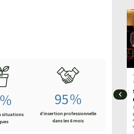
mai 26, 2021
-
Actualités
,
Aménagement paysager
,
Apprentissage
,
Filières métiers
,
Formation continue
,
Narbonne
,
Paysage
,
Travaux paysagers
-
jardins
,
95
%
%
Paysage
Le site de Narbonne
s’embellit grâce à la filière
d’insertion professionnelle
 situations
dans les 6 mois
travaux paysagers
ques
La filière travaux paysagers du CFA Agricole