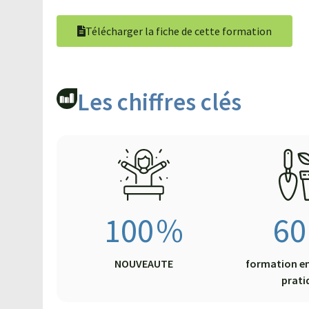
Télécharger la fiche de cette formation
Les chiffres clés​
100
%
60
NOUVEAUTE
formation en
prati