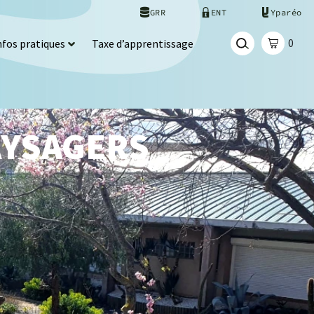
GRR
ENT
Yparéo
0
nfos pratiques
Taxe d’apprentissage
AYSAGERS