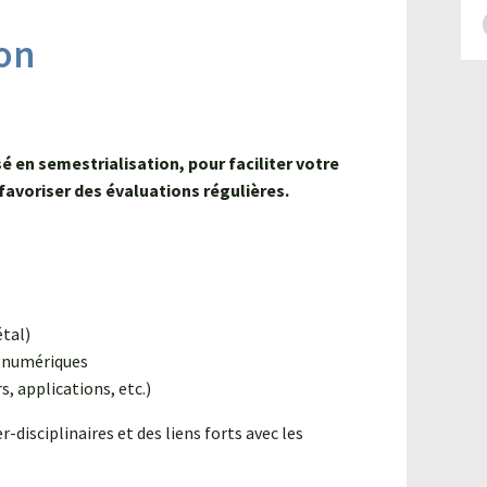
et du CFPPA réalise un nouveau jardin
méditerranéen au lycée Martin Luther King
on
dans le cadre de leur projet d'aménagement
paysager.
Lire l'article
n semestrialisation, pour faciliter votre
favoriser des évaluations régulières.
étal)
s numériques
, applications, etc.)
-disciplinaires et des liens forts avec les