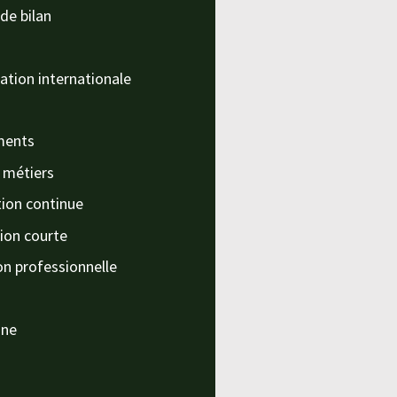
de bilan
ation internationale
ments
s métiers
ion continue
ion courte
on professionnelle
nne