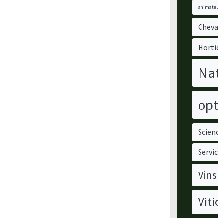
animateu
Cheva
Horti
Nat
opt
Scienc
Servic
Vins
Viti