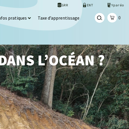
GRR
ENT
Yparéo
0
nfos pratiques
Taxe d’apprentissage
 DANS L’OCÉAN ?