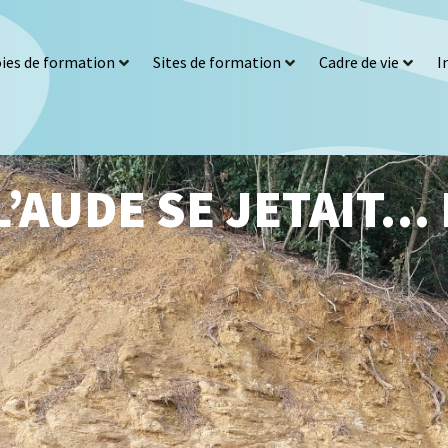
ies de formation
Sites de formation
Cadre de vie
I
 L’AUDE SE JETAIT…