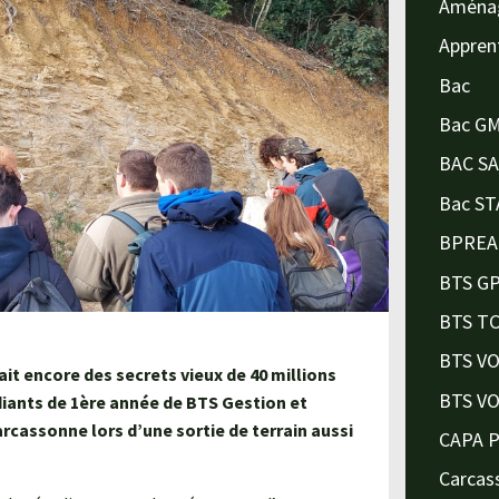
Aména
Appren
Bac
Bac G
BAC S
Bac ST
BPREA
BTS G
BTS T
BTS V
it encore des secrets vieux de 40 millions
BTS V
diants de 1ère année de BTS Gestion et
cassonne lors d’une sortie de terrain aussi
CAPA 
Carcas