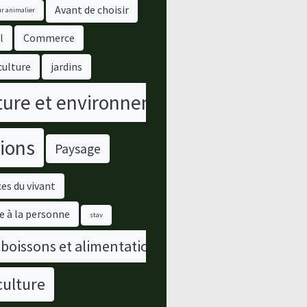
Avant de choisir
r animalier
l
Commerce
culture
jardins
ure et environnement
ions
Paysage
es du vivant
e à la personne
stav
 boissons et alimentation
culture