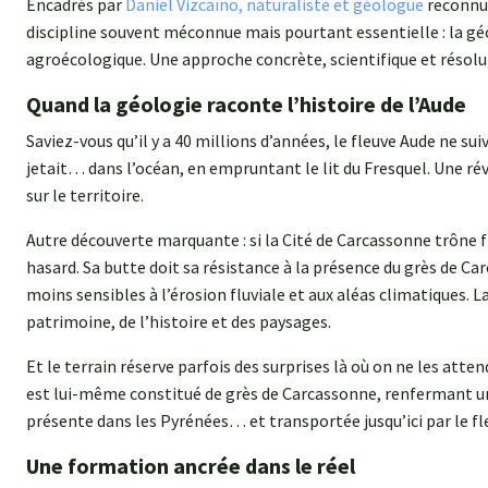
Encadrés par
Daniel Vizcaïno, naturaliste et géologue
reconnu,
discipline souvent méconnue mais pourtant essentielle : la géo
agroécologique. Une approche concrète, scientifique et résolume
Quand la géologie raconte l’histoire de l’Aude
Saviez-vous qu’il y a 40 millions d’années, le fleuve Aude ne sui
jetait… dans l’océan, en empruntant le lit du Fresquel. Une ré
sur le territoire.
Autre découverte marquante : si la Cité de Carcassonne trône f
hasard. Sa butte doit sa résistance à la présence du grès de Ca
moins sensibles à l’érosion fluviale et aux aléas climatiques. L
patrimoine, de l’histoire et des paysages.
Et le terrain réserve parfois des surprises là où on ne les atte
est lui-même constitué de grès de Carcassonne, renfermant 
présente dans les Pyrénées… et transportée jusqu’ici par le fl
Une formation ancrée dans le réel