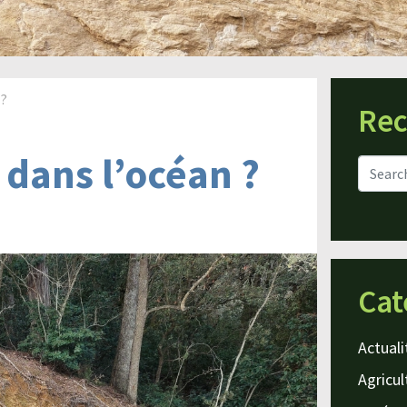
 ?
Rec
… dans l’océan ?
Cat
Actuali
Agricul