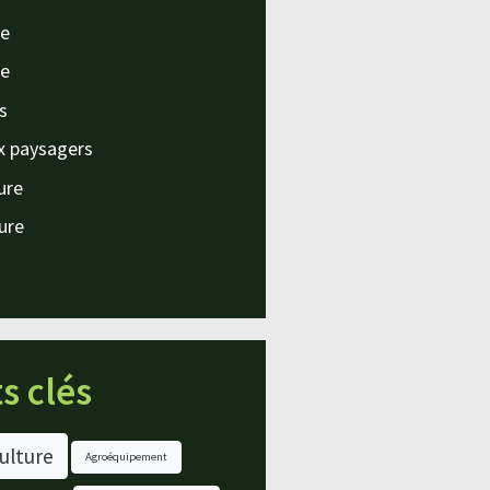
e
e
s
x paysagers
ture
ture
s clés
ulture
Agroéquipement