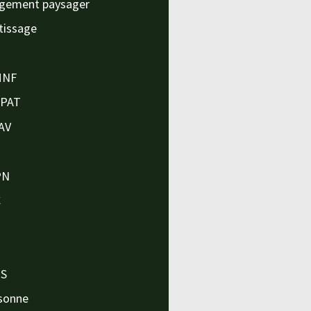
gement paysager
tissage
MNF
APAT
AV
PN
C
O
O
PS
sonne