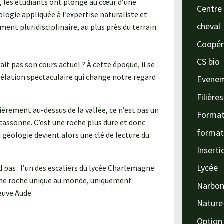
 les étudiants ont plongé au cœur d’une
Centre 
logie appliquée à l’expertise naturaliste et
cheval
nt pluridisciplinaire, au plus près du terrain.
Coopér
CS bio
vait pas son cours actuel ? À cette époque, il se
vélation spectaculaire qui change notre regard
Evene
Filière
ièrement au-dessus de la vallée, ce n’est pas un
Format
rcassonne. C’est une roche plus dure et donc
format
a géologie devient alors une clé de lecture du
Inserti
Lycée
nd pas : l’un des escaliers du lycée Charlemagne
une roche unique au monde, uniquement
Narbo
euve Aude.
Nature
Option