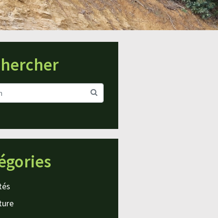
hercher
égories
tés
ture