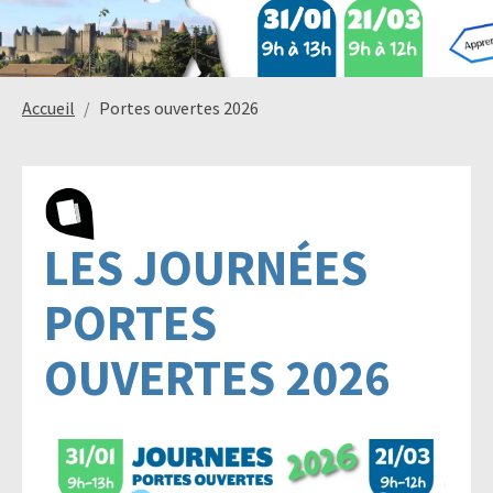
Paysage,
Horticul
Accueil
Portes ouvertes 2026
jardins
Sciences
Service
LES JOURNÉES
du
à
vivant
la
PORTES
personn
OUVERTES 2026
Commerce
Cheval