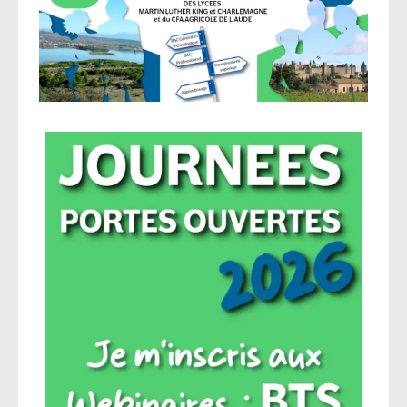
Agroéquip
Trouver
sa
voie