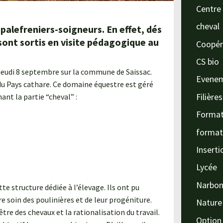
Centre 
cheval
palefreniers-soigneurs. En effet, dés
sont sortis en visite pédagogique au
Coopér
CS bio
jeudi 8 septembre sur la commune de Saissac.
Evene
u Pays cathare. Ce domaine équestre est géré
Filière
nant la partie “cheval” :
Format
format
Inserti
Lycée
Narbo
tte structure dédiée à l’élevage. Ils ont pu
re soin des poulinières et de leur progéniture.
Nature
être des chevaux et la rationalisation du travail.
Option