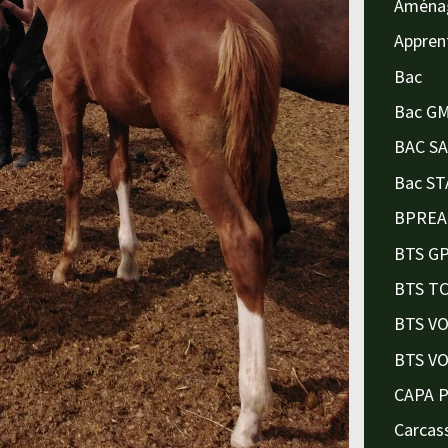
Aména
Appren
Bac
Bac G
BAC S
Bac ST
BPREA
BTS G
BTS T
BTS V
BTS V
CAPA 
Carcas