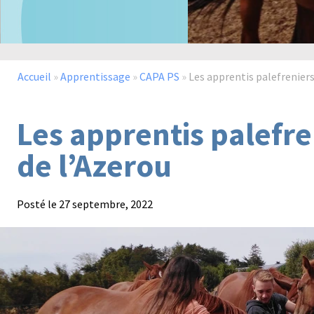
Accueil
»
Apprentissage
»
CAPA PS
»
Les apprentis palefrenier
Les apprentis palefr
de l’Azerou
Posté le
27 septembre, 2022