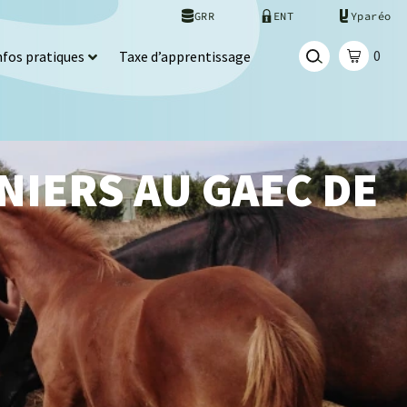
GRR
ENT
Yparéo
0
nfos pratiques
Taxe d’apprentissage
NIERS AU GAEC DE