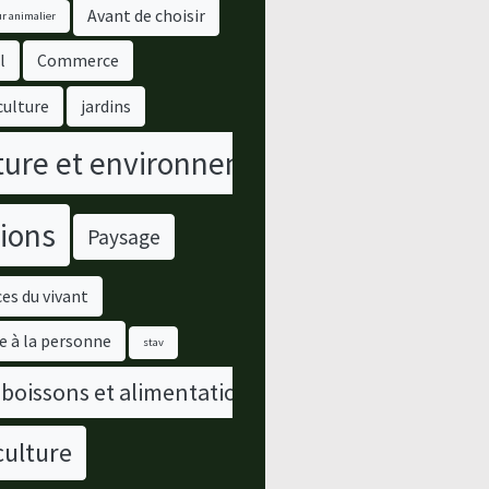
Avant de choisir
r animalier
l
Commerce
culture
jardins
ure et environnement
ions
Paysage
es du vivant
e à la personne
stav
 boissons et alimentation
culture