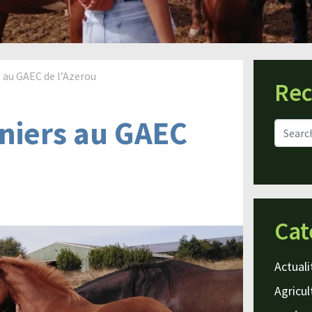
s au GAEC de l’Azerou
Rec
eniers au GAEC
Cat
Actuali
Agricul