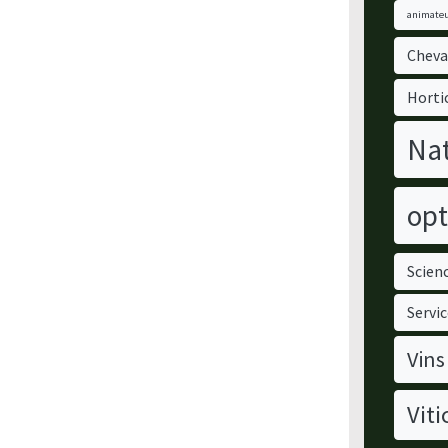
animateu
Cheva
Horti
Nat
opt
Scienc
Servic
Vins
Viti