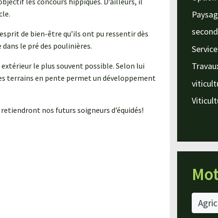
jectif les concours hippiques. D’ailleurs, il
Paysag
cle.
second
sprit de bien-être qu’ils ont pu ressentir dès
 dans le pré des poulinières.
Service
Travau
 extérieur le plus souvent possible. Selon lui
n des terrains en pente permet un développement
viticul
Viticul
 retiendront nos futurs soigneurs d’équidés!
Mot
Agric