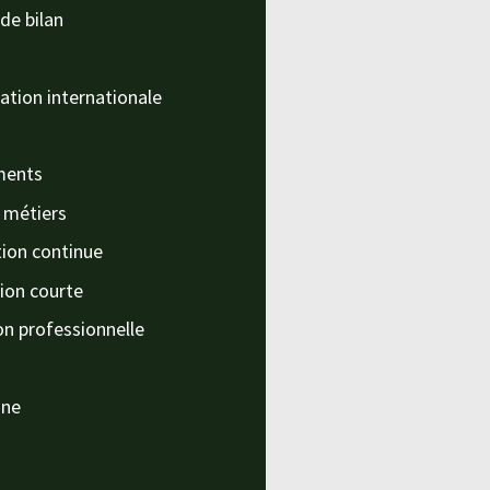
de bilan
ation internationale
ments
s métiers
ion continue
ion courte
on professionnelle
nne