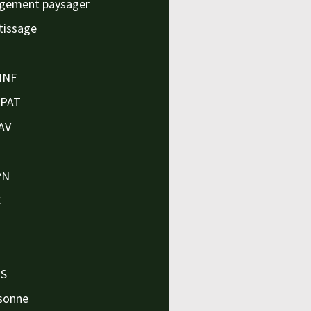
gement paysager
tissage
MNF
APAT
AV
PN
C
O
O
PS
sonne