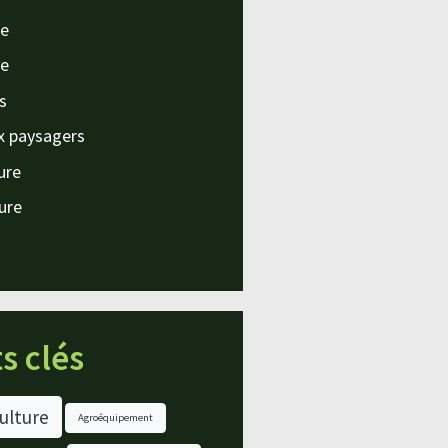
e
e
s
x paysagers
ture
ture
s clés
ulture
Agroéquipement