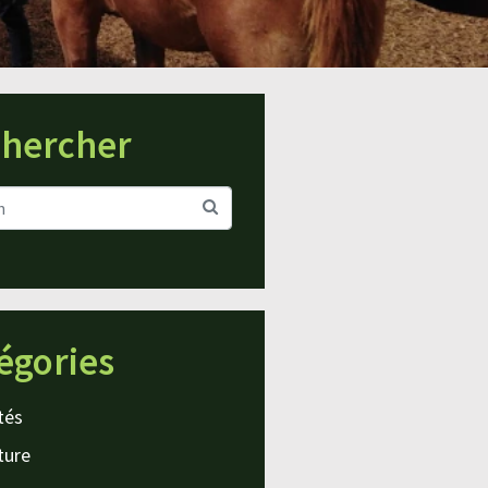
hercher
égories
tés
ture