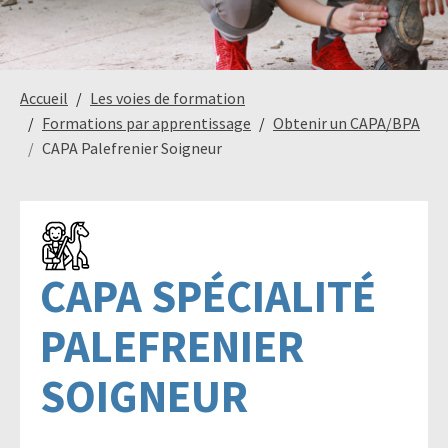
Paysage,
Horticul
Accueil
Les voies de formation
jardins
Formations par apprentissage
Obtenir un CAPA/BPA
CAPA Palefrenier Soigneur
Sciences
Service
du
à
vivant
la
personn
CAPA SPÉCIALITÉ
PALEFRENIER
SOIGNEUR
Commerce
Cheval