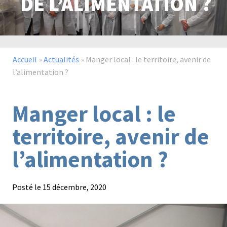
DE L’ALIMENTATION ?
Paysage,
Horticul
jardins
Accueil
»
Actualités
»
Manger local : le territoire, avenir de
l’alimentation ?
Manger local : le
Sciences
Service
du
à
territoire, avenir de
vivant
la
personn
l’alimentation ?
Posté le
15 décembre, 2020
Commerce
Cheval