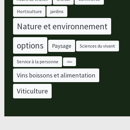
Horticulture
jardins
Nature et environnement
options
Paysage
Sciences du vivant
Service à la personne
stav
Vins boissons et alimentation
Viticulture