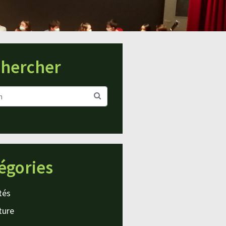
hercher
égories
tés
ture