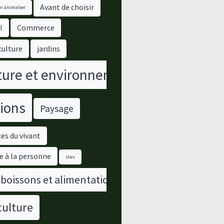
Avant de choisir
r animalier
l
Commerce
culture
jardins
ure et environnement
ions
Paysage
es du vivant
e à la personne
stav
 boissons et alimentation
culture