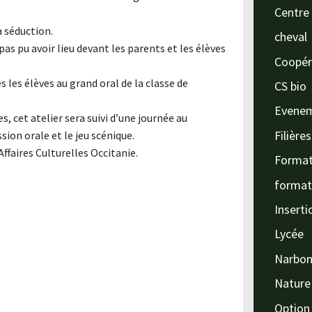
Centre 
a séduction.
cheval
pas pu avoir lieu devant les parents et les élèves
Coopér
 les élèves au grand oral de la classe de
CS bio
Evene
, cet atelier sera suivi d’une journée au
Filière
sion orale et le jeu scénique.
ffaires Culturelles Occitanie.
Format
format
Inserti
Lycée
Narbo
Nature
Option