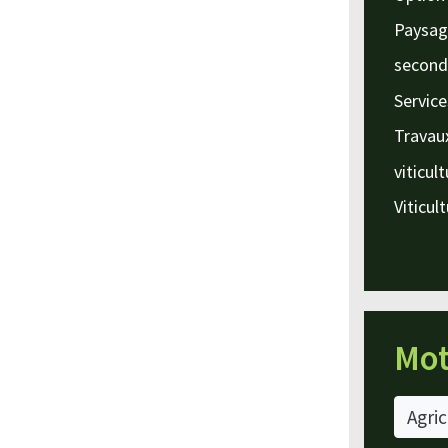
Paysag
second
Service
Travau
viticul
Viticul
Mot
Agric