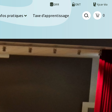
GRR
ENT
Yparéo
0
nfos pratiques
Taxe d’apprentissage