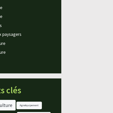
e
e
s
x paysagers
ture
ture
s clés
ulture
Agroéquipement