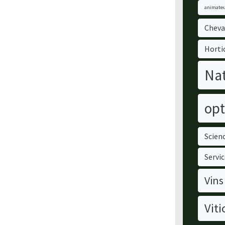
animateu
Cheva
Horti
Nat
opt
Scienc
Servic
Vins
Viti