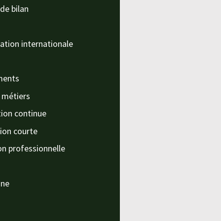
de bilan
ation internationale
ments
s métiers
ion continue
ion courte
on professionnelle
nne