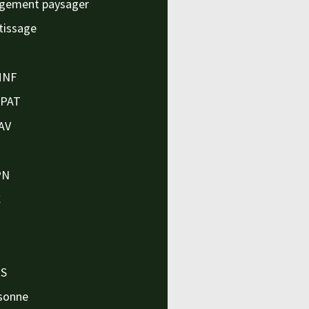
gement paysager
tissage
MNF
APAT
AV
PN
C
O
O
PS
sonne