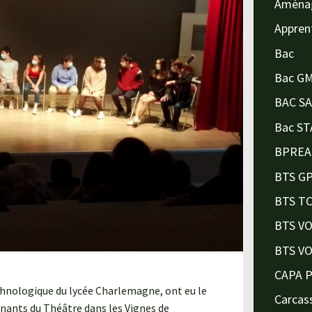
Aména
Appren
Bac
Bac G
BAC S
Bac ST
BPREA
BTS G
BTS T
BTS V
BTS V
CAPA 
chnologique du lycée Charlemagne, ont eu le
Carcas
venants du Théâtre dans les Vignes de