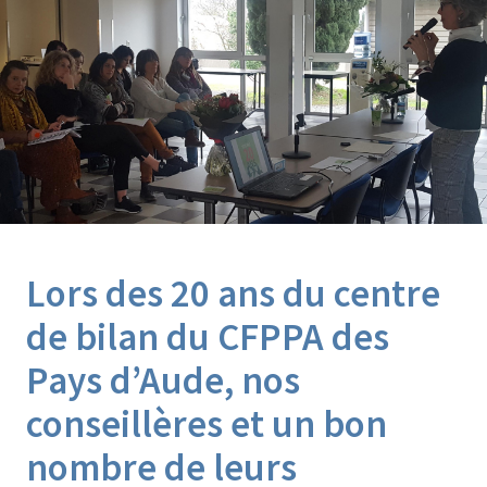
Agroéquip
Trouver
sa
voie
Lors des 20 ans du centre
de bilan du CFPPA des
Pays d’Aude, nos
conseillères et un bon
nombre de leurs