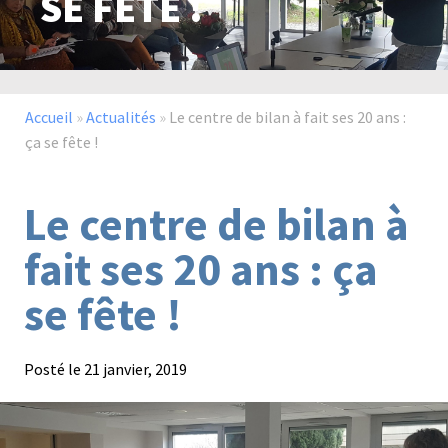
SE FÊTE !
Paysage,
Horticul
jardins
Accueil
»
Actualités
»
Le centre de bilan à fait ses 20 ans :
ça se fête !
Le centre de bilan à
Sciences
Service
du
à
fait ses 20 ans : ça
vivant
la
personn
se fête !
Posté le
21 janvier, 2019
Commerce
Cheval