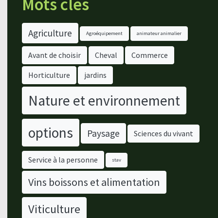
Mots clés
Agriculture
Agroéquipement
animateur animalier
Avant de choisir
Cheval
Commerce
Horticulture
jardins
Nature et environnement
options
Paysage
Sciences du vivant
Service à la personne
stav
Vins boissons et alimentation
Viticulture