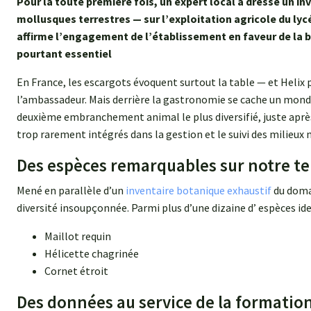
Pour la toute première fois, un expert local a dressé un i
mollusques terrestres — sur l’exploitation agricole du l
affirme l’engagement de l’établissement en faveur de la 
pourtant essentiel
En France, les escargots évoquent surtout la table — et Helix
l’ambassadeur. Mais derrière la gastronomie se cache un monde
deuxième embranchement animal le plus diversifié, juste après
trop rarement intégrés dans la gestion et le suivi des milieux 
Des espèces remarquables sur notre te
Mené en parallèle d’un
inventaire botanique exhaustif
du doma
diversité insoupçonnée. Parmi plus d’une dizaine d’ espèces iden
Maillot requin
Hélicette chagrinée
Cornet étroit
Des données au service de la formatio