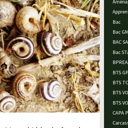
Aména
Appren
Bac
Bac G
BAC S
Bac ST
BPREA
BTS G
BTS T
BTS V
BTS V
CAPA 
Carcas