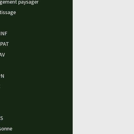
gement paysager
tissage
MNF
APAT
AV
PN
C
O
O
PS
sonne