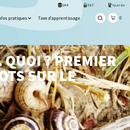
GRR
ENT
Yparéo
0
nfos pratiques
Taxe d’apprentissage
 QUOI ? PREMIER
OTS SUR LE