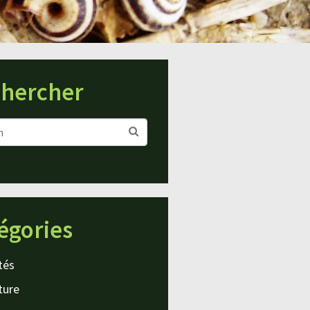
hercher
égories
tés
ture