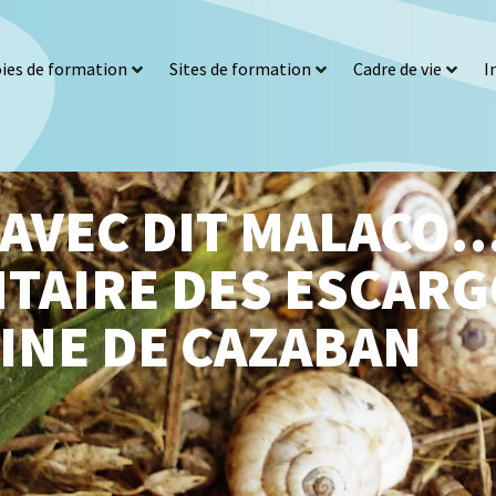
ies de formation
Sites de formation
Cadre de vie
I
AVEC DIT MALACO…
TAIRE DES ESCARG
INE DE CAZABAN