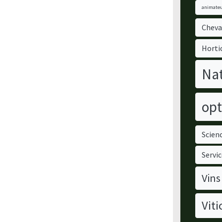
animateu
Cheva
Horti
Nat
opt
Scienc
Servic
Vins
Viti