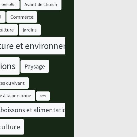
Avant de choisir
r animalier
l
Commerce
culture
jardins
ure et environnement
ions
Paysage
es du vivant
e à la personne
stav
 boissons et alimentation
culture