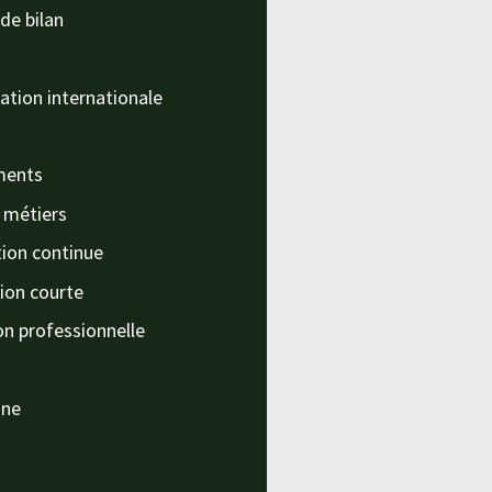
de bilan
ation internationale
ments
s métiers
ion continue
ion courte
on professionnelle
nne