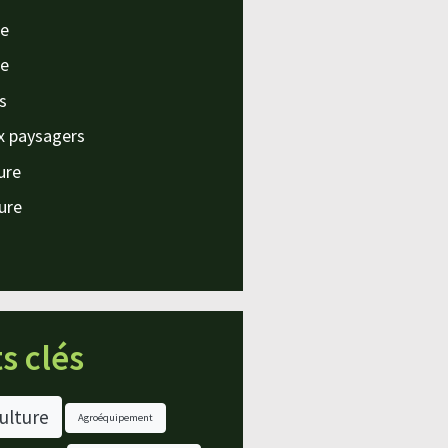
e
e
s
x paysagers
ture
ture
s clés
ulture
Agroéquipement