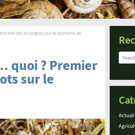
entaire des escargots sur le domaine de
Rec
… quoi ? Premier
ots sur le
Cat
Actuali
Agricul