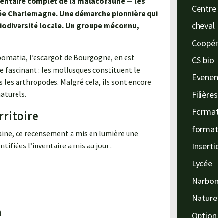
nventaire complet de la malacofaune — les
Centre 
ycée Charlemagne. Une démarche pionnière qui
cheval
biodiversité locale. Un groupe méconnu,
Coopér
 pomatia, l’escargot de Bourgogne, en est
CS bio
 fascinant : les mollusques constituent le
Evene
 les arthropodes. Malgré cela, ils sont encore
Filière
naturels.
Format
rritoire
format
ine, ce recensement a mis en lumière une
Inserti
tifiées l’inventaire a mis au jour :
Lycée
Narbo
Nature
n
Option