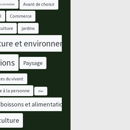
Avant de choisir
r animalier
l
Commerce
culture
jardins
ure et environnement
ions
Paysage
es du vivant
e à la personne
stav
 boissons et alimentation
culture