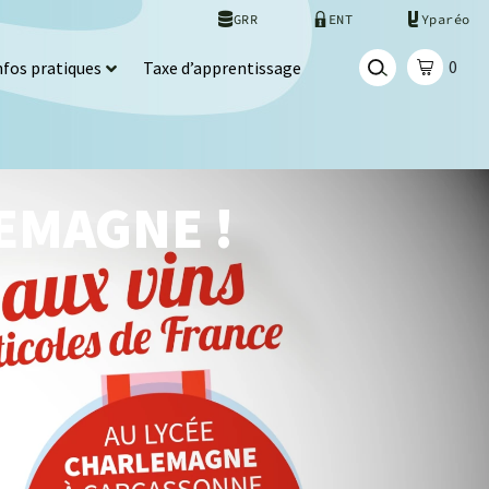
GRR
ENT
Yparéo
0
nfos pratiques
Taxe d’apprentissage
LEMAGNE !