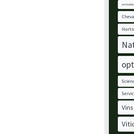
animateu
Cheva
Horti
Nat
opt
Scienc
Servic
Vins
Viti