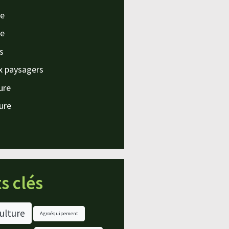
e
e
s
x paysagers
ture
ture
s clés
ulture
Agroéquipement