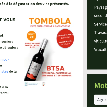
cès à la dégustation des vins présentés.
Paysag
second
r vous
Service
Travau
 et
viticul
première
se déroulera
Viticul
nico-
ée
istes
de la
Mot
 à la
acts !
Agric