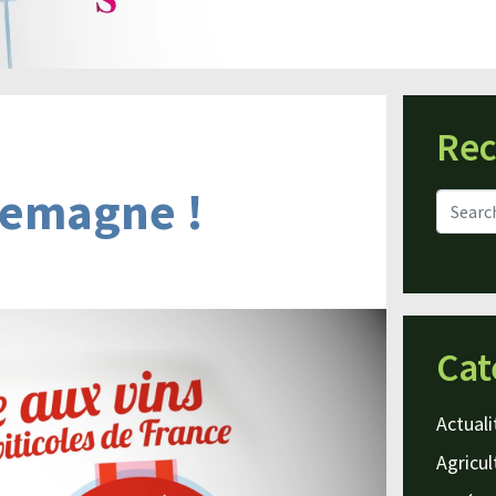
Rec
rlemagne !
Cat
Actuali
Agricul