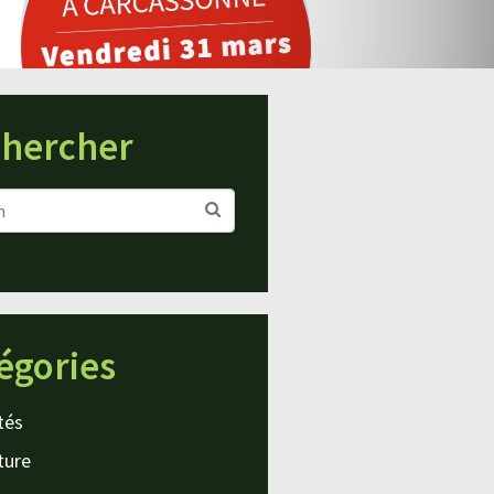
hercher
égories
tés
ture