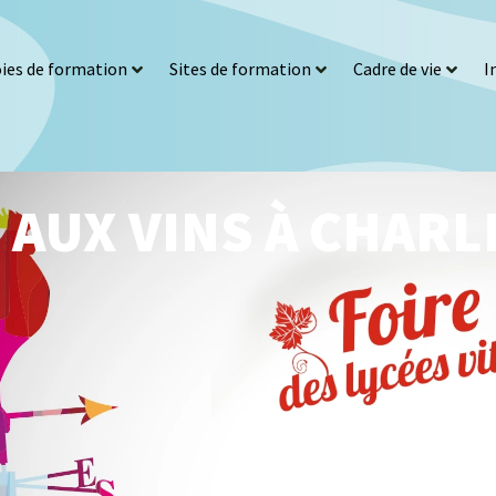
ies de formation
Sites de formation
Cadre de vie
I
 AUX VINS À CHAR