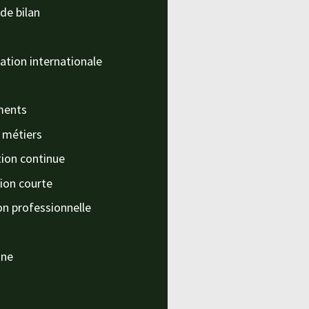
de bilan
ation internationale
ments
s métiers
ion continue
ion courte
on professionnelle
nne