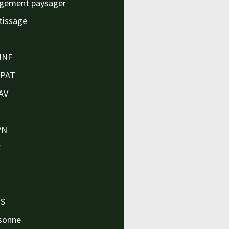
gement paysager
tissage
MNF
APAT
AV
PN
C
O
O
PS
sonne