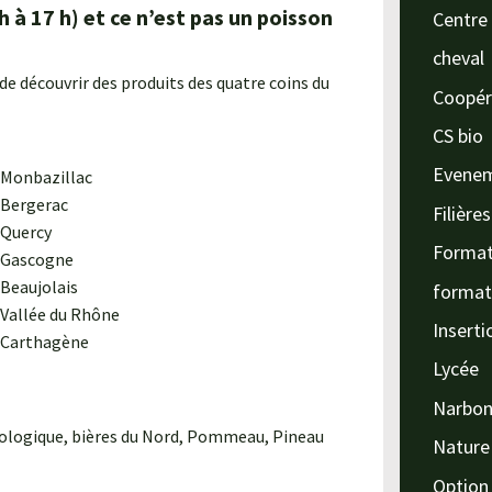
h à 17 h) et ce n’est pas un poisson
Centre 
cheval
 de découvrir des produits des quatre coins du
Coopér
CS bio
Evene
Monbazillac
Bergerac
Filière
Quercy
Format
Gascogne
Beaujolais
format
Vallée du Rhône
Inserti
Carthagène
Lycée
Narbo
Biologique, bières du Nord, Pommeau, Pineau
Nature
Option