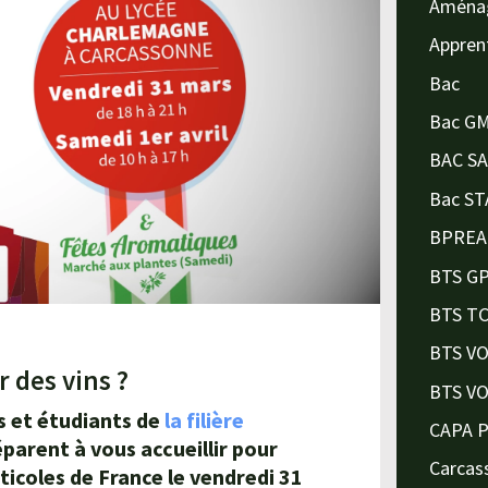
Aména
Appren
Bac
Bac G
BAC S
Bac ST
BPREA
BTS G
BTS T
BTS V
 des vins ?
BTS V
s et étudiants de
la filière
CAPA 
arent à vous accueillir pour
Carcas
iticoles de France le vendredi 31