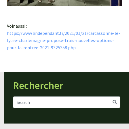
Voir aussi :
https://www.lindependant.fr/2021/01/21/carcassonne-le-
lycee-charlemagne-propose-trois-nouvelles-options-
pour-la-rentree-2021-9325358.php
Rechercher