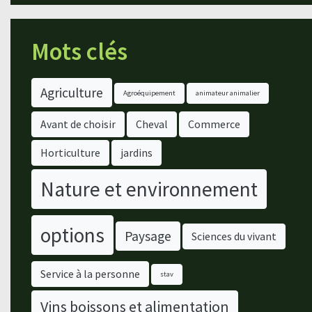
Mots clés
Agriculture
Agroéquipement
animateur animalier
Avant de choisir
Cheval
Commerce
Horticulture
jardins
Nature et environnement
options
Paysage
Sciences du vivant
Service à la personne
stav
Vins boissons et alimentation