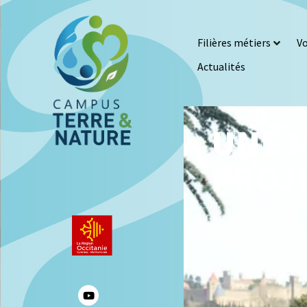
Filières métiers
Vo
Actualités
UNE M
PROJE