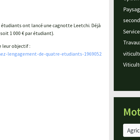
Paysag
second
e étudiants ont lancé une cagnotte Leetchi. Déjà
Service
(soit 1 000 € par étudiant).
Travau
leur objectif :
viticul
enez-lengagement-de-quatre-etudiants-1969052
Viticul
Mot
Agric