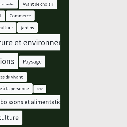
Avant de choisir
r animalier
l
Commerce
culture
jardins
ure et environnement
ions
Paysage
es du vivant
e à la personne
stav
 boissons et alimentation
culture