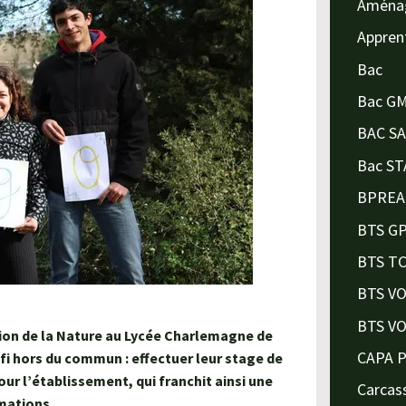
Aména
Appren
Bac
Bac G
BAC S
Bac ST
BPREA
BTS G
BTS T
BTS V
BTS V
tion de la Nature au Lycée Charlemagne de
CAPA 
fi hors du commun : effectuer leur stage de
our l’établissement, qui franchit ainsi une
Carcas
mations.