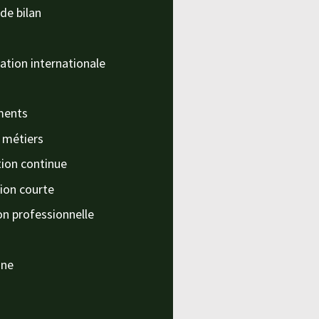
de bilan
ation internationale
ments
s métiers
ion continue
ion courte
on professionnelle
nne