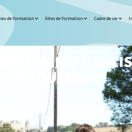
ies de formation
Sites de formation
Cadre de vie
I
ISSION NATURALIS
T À SOUTENIR !