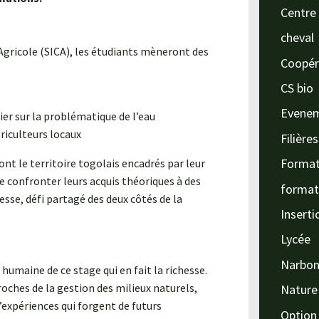
Centre 
cheval
Agricole (SICA), les étudiants mèneront des
Coopér
CS bio
Evene
ier sur la problématique de l’eau
riculteurs locaux
Filière
Format
nt le territoire togolais encadrés par leur
e confronter leurs acquis théoriques à des
format
se, défi partagé des deux côtés de la
Inserti
Lycée
Narbo
umaine de ce stage qui en fait la richesse.
oches de la gestion des milieux naturels,
Nature
’expériences qui forgent de futurs
Option