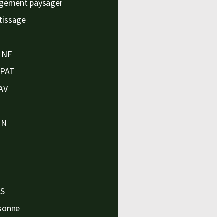
gement paysager
tissage
MNF
APAT
AV
PN
C
O
O
PS
sonne