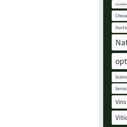
animateu
Cheva
Horti
Nat
opt
Scienc
Servic
Vins
Viti