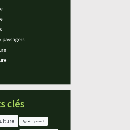
e
e
s
x paysagers
ture
ture
s clés
ulture
Agroéquipement