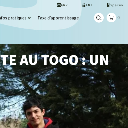
GRR
ENT
Yparéo
0
nfos pratiques
Taxe d’apprentissage
TE AU TOGO : UN