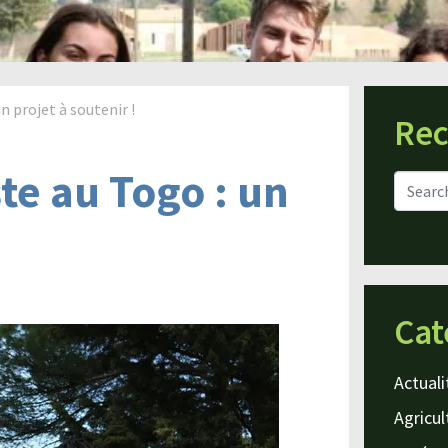
n projet à soutenir !
Rec
te au Togo : un
Cat
Actuali
Agricul