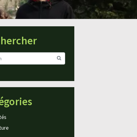
hercher
égories
tés
ture