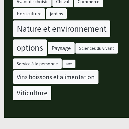
Avant de choisir
Cheval
Commerce
Horticulture
jardins
Nature et environnement
options
Paysage
Sciences du vivant
Service à la personne
stav
Vins boissons et alimentation
Viticulture