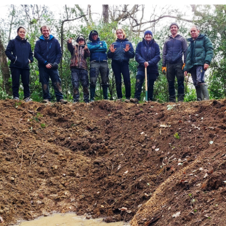
Agroéquip
Trouver
sa
voie