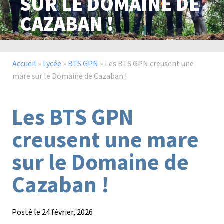
SUR LE DOMAINE DE
CAZABAN !
Paysage,
Horticul
jardins
Accueil
»
Lycée
»
BTS GPN
»
Les BTS GPN creusent une
mare sur le Domaine de Cazaban !
Sciences
Service
Les BTS GPN
du
à
vivant
la
creusent une mare
personn
sur le Domaine de
Cazaban !
Commerce
Cheval
Posté le
24 février, 2026