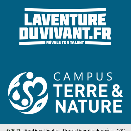
© 2022 –
Mentions légales
–
Protections des données
–
CGV