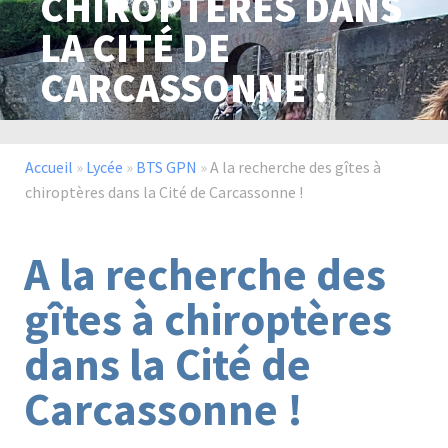
CHIROPTÈRES DANS
LA CITÉ DE
CARCASSONNE !
Paysage,
Horticul
jardins
Accueil
»
Lycée
»
BTS GPN
»
A la recherche des gîtes à
chiroptères dans la Cité de Carcassonne !
Sciences
Service
du
à
vivant
la
A la recherche des
personn
gîtes à chiroptères
dans la Cité de
Commerce
Cheval
Carcassonne !