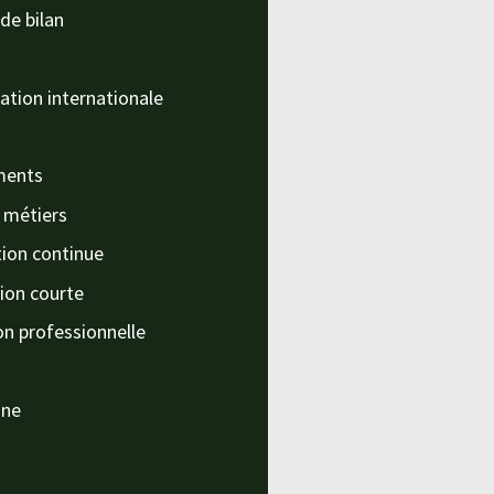
de bilan
ation internationale
ments
s métiers
ion continue
ion courte
on professionnelle
nne