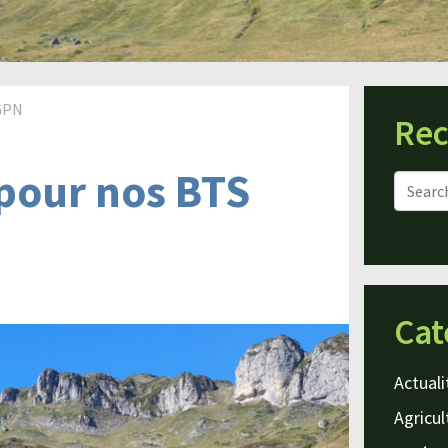
 GPN
Rec
pour nos BTS
Cat
Actuali
Agricul