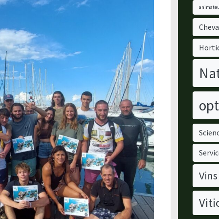
animateu
Cheva
Horti
Nat
opt
Scienc
Servic
Vins
Viti