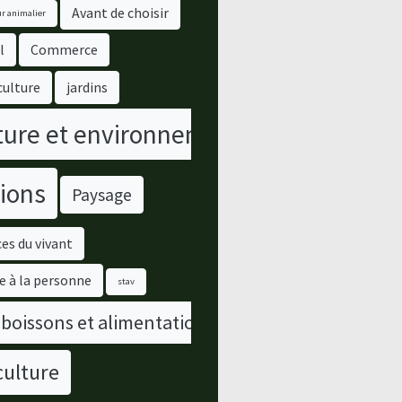
Avant de choisir
r animalier
l
Commerce
culture
jardins
ure et environnement
ions
Paysage
es du vivant
e à la personne
stav
 boissons et alimentation
culture