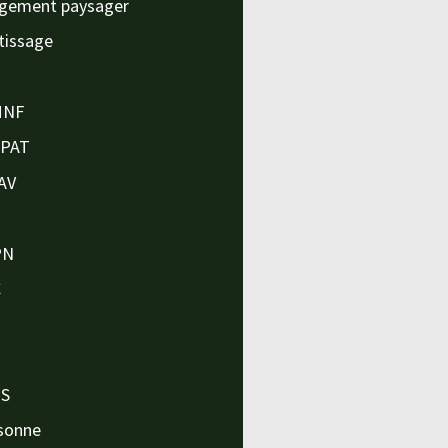
gement paysager
tissage
MNF
APAT
AV
PN
C
O
O
PS
sonne