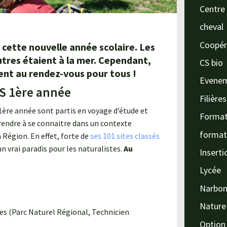
Centre 
cheval
Coopér
ette nouvelle année scolaire. Les
utres étaient à la mer. Cependant,
CS bio
ent au rendez-vous pour tous !
Evene
S 1ère année
Filière
1ère année sont partis en voyage d’étude et
Format
rendre à se connaitre dans un contexte
format
a Région. En effet, forte de
ses 101 sites classés
n vrai paradis pour les naturalistes.
Au
Inserti
Lycée
Narbo
Nature
es (Parc Naturel Régional, Technicien
Option