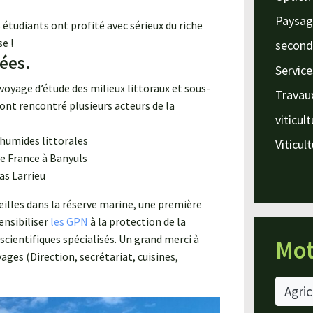
Paysag
 étudiants ont profité avec sérieux du riche
e !
second
ées.
Service
voyage d’étude des milieux littoraux et sous-
Travau
ont rencontré plusieurs acteurs de la
viticul
 humides littorales
Viticul
de France à Banyuls
as Larrieu
eilles dans la réserve marine, une première
ensibiliser
les GPN
à la protection de la
scientifiques spécialisés. Un grand merci à
Mot
yages (Direction, secrétariat, cuisines,
Agric