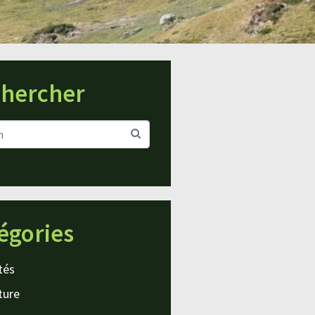
hercher
égories
tés
ture