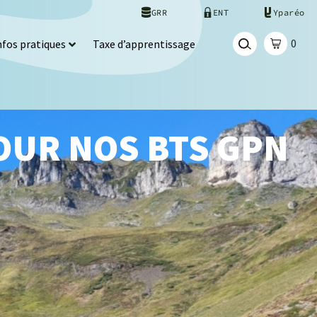
GRR
ENT
Yparéo
0
nfos pratiques
Taxe d’apprentissage
OUR NOS BTS GPN