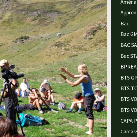
Aména
Appren
Bac
Bac G
BAC S
Bac ST
BPREA
BTS G
BTS T
BTS V
BTS V
CAPA 
Carcas