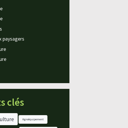
e
e
s
x paysagers
ture
ture
s clés
ulture
Agroéquipement