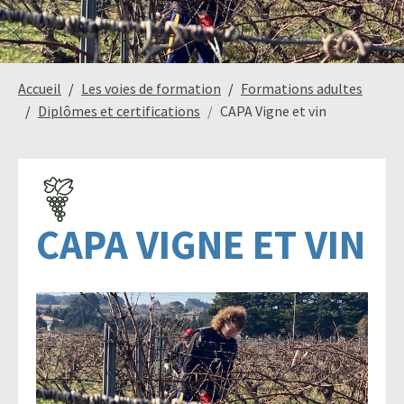
Paysage,
Horticul
Accueil
Les voies de formation
Formations adultes
jardins
Diplômes et certifications
CAPA Vigne et vin
Sciences
Service
du
à
CAPA VIGNE ET VIN
vivant
la
personn
Commerce
Cheval