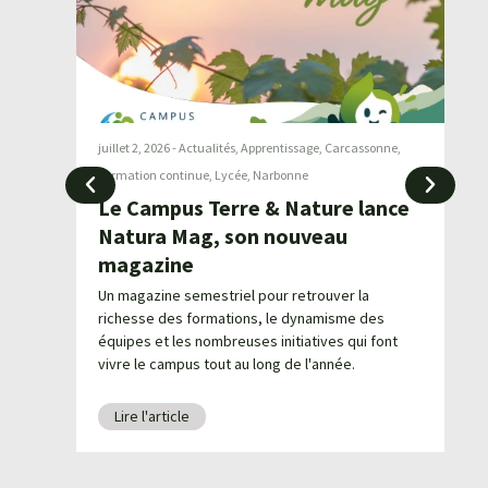
ation
juillet 2, 2026
-
Actualités
,
Apprentissage
,
Carcassonne
,
ju
Formation continue
,
Lycée
,
Narbonne
p
en
Le Campus Terre & Nature lance
Vi
4
ns
Natura Mag, son nouveau
s
magazine
d
mer en
Un magazine semestriel pour retrouver la
nonce
richesse des formations, le dynamisme des
R
équipes et les nombreuses initiatives qui font
g
vivre le campus tout au long de l'année.
n
a
Lire l'article