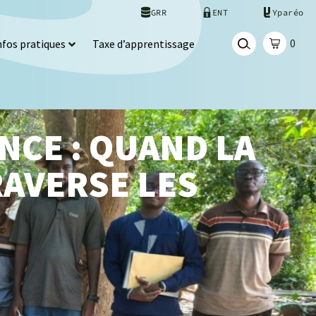
GRR
ENT
Yparéo
0
nfos pratiques
Taxe d’apprentissage
CE : QUAND LA
RAVERSE LES