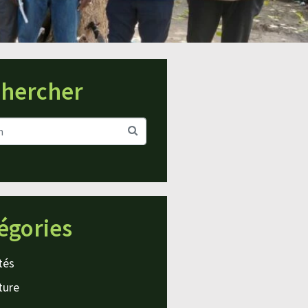
hercher
égories
tés
ture