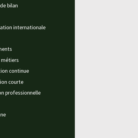
de bilan
ation internationale
ments
s métiers
ion continue
ion courte
on professionnelle
nne