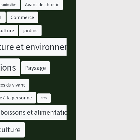
Avant de choisir
r animalier
l
Commerce
culture
jardins
ure et environnement
ions
Paysage
es du vivant
e à la personne
stav
 boissons et alimentation
culture