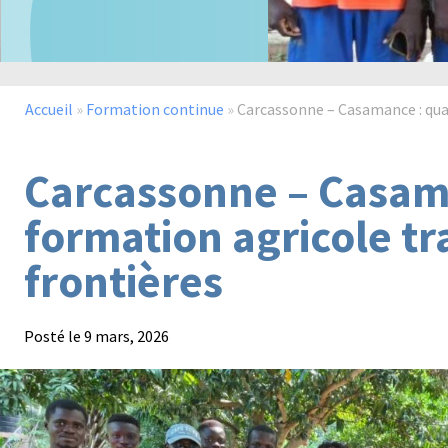
Accueil
»
Formation continue
»
Carcassonne – Casamance : quan
Carcassonne – Casam
formation agricole tr
frontières
Posté le
9 mars, 2026