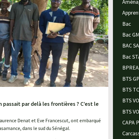
Aména
Appren
Bac
Bac G
BAC S
Bac ST
BPREA
BTS G
BTS T
BTS V
passait par delà les frontières ? C’est le
BTS V
Laurence Denat et Eve Francescut, ont embarqué
CAPA 
asamance, dans le sud du Sénégal.
Carcas