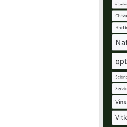
animateu
Cheva
Horti
Nat
opt
Scienc
Servic
Vins
Viti