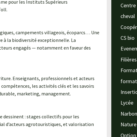
sme pour les Instituts Supérieurs
Centre 
oll.
cheval
Coopér
logiques, campements villageois, écoparcs… Une
CS bio
re à la biodiversité exceptionnelle. La
 acteurs engagés — notamment en faveur des
Evene
Filière
Format
riture. Enseignants, professionnels et acteurs
format
 compétences, les activités clés et les savoirs
Inserti
e durable, marketing, management.
Lycée
Narbo
se dessinent : stages collectifs pour les
Nature
l d’acteurs agrotouristiques, et valorisation
Option