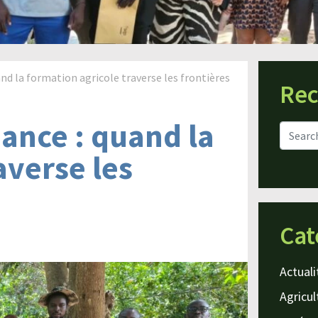
d la formation agricole traverse les frontières
Rec
ance : quand la
averse les
Cat
Actuali
Agricul