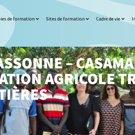
ies de formation
Sites de formation
Cadre de vie
I
ASSONNE – CASAMAN
ATION AGRICOLE T
TIÈRES