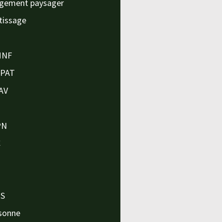
gement paysager
tissage
MNF
APAT
AV
PN
C
O
O
PS
sonne