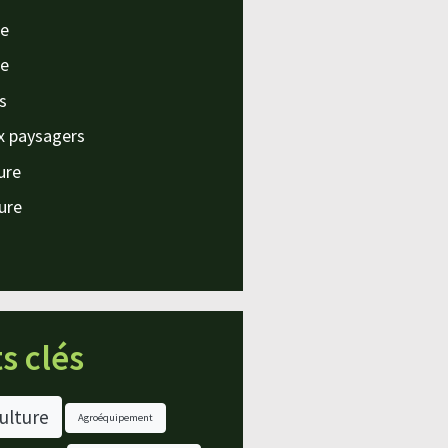
e
e
s
x paysagers
ture
ture
s clés
ulture
Agroéquipement