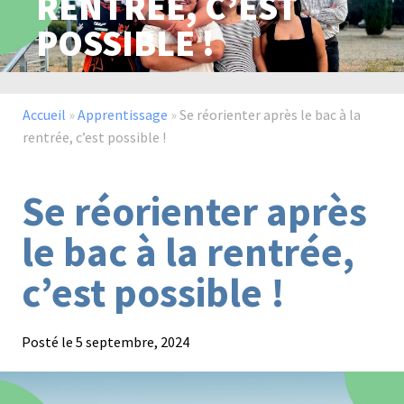
RENTRÉE, C’EST
POSSIBLE !
Paysage,
Horticul
jardins
Accueil
»
Apprentissage
»
Se réorienter après le bac à la
rentrée, c’est possible !
Sciences
Service
Se réorienter après
du
à
vivant
la
le bac à la rentrée,
personn
c’est possible !
Posté le
5 septembre, 2024
Commerce
Cheval