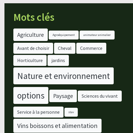
Mots clés
Agriculture
Agroéquipement
animateur animalier
Avant de choisir
Cheval
Commerce
Horticulture
jardins
Nature et environnement
options
Paysage
Sciences du vivant
Service à la personne
stav
Vins boissons et alimentation