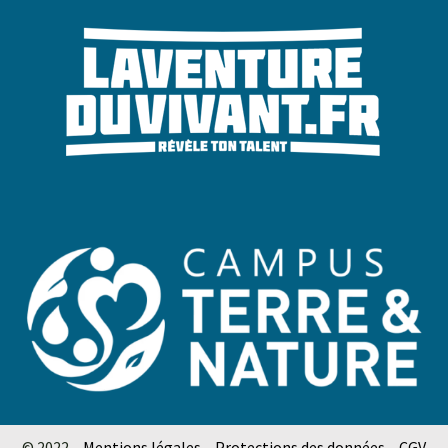
© 2022 –
Mentions légales
–
Protections des données
–
CGV