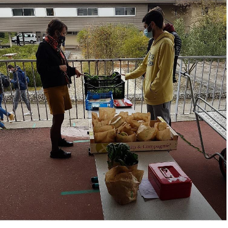
Agroéquip
Trouver
sa
voie