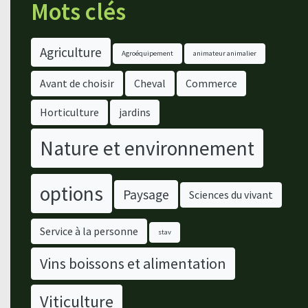
Mots clés
Agriculture
Agroéquipement
animateur animalier
Avant de choisir
Cheval
Commerce
Horticulture
jardins
Nature et environnement
options
Paysage
Sciences du vivant
Service à la personne
stav
Vins boissons et alimentation
Viticulture