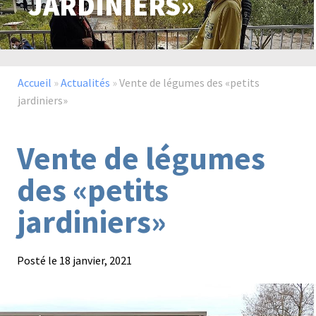
JARDINIERS»
Paysage,
Horticul
jardins
Accueil
»
Actualités
»
Vente de légumes des «petits
jardiniers»
Vente de légumes
Sciences
Service
du
à
des «petits
vivant
la
personn
jardiniers»
Posté le
18 janvier, 2021
Commerce
Cheval