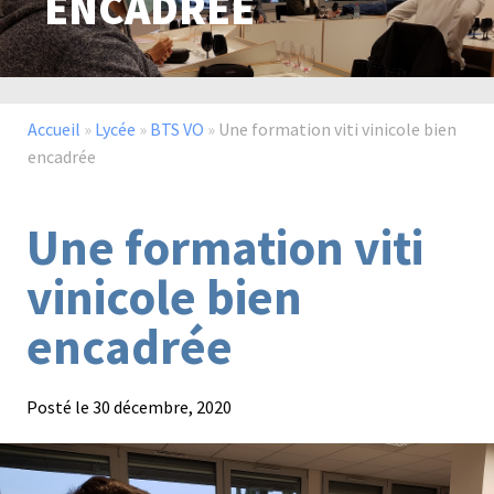
ENCADRÉE
Paysage,
Horticul
jardins
Accueil
»
Lycée
»
BTS VO
»
Une formation viti vinicole bien
encadrée
Une formation viti
Sciences
Service
du
à
vinicole bien
vivant
la
personn
encadrée
Posté le
30 décembre, 2020
Commerce
Cheval