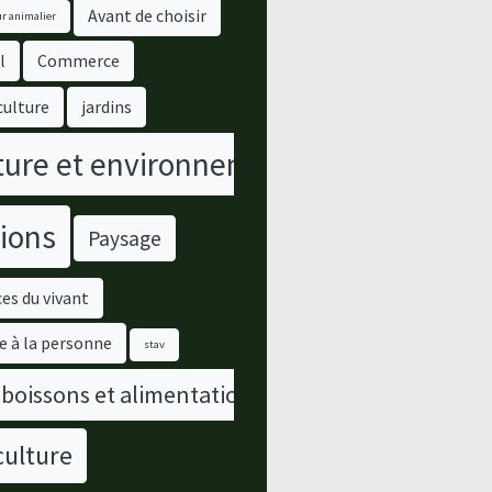
Avant de choisir
r animalier
l
Commerce
culture
jardins
ure et environnement
ions
Paysage
es du vivant
e à la personne
stav
 boissons et alimentation
culture