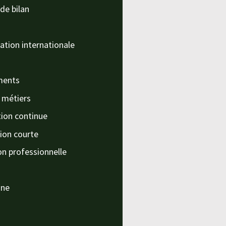
de bilan
ation internationale
ments
s métiers
ion continue
ion courte
on professionnelle
nne