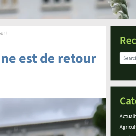
ur !
Rec
ne est de retour
Cat
Actuali
Agricul