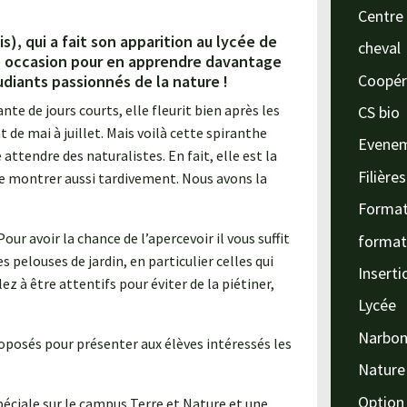
Centre 
), qui a fait son apparition au lycée de
cheval
e occasion pour en apprendre davantage
Coopér
diants passionnés de la nature !
te de jours courts, elle fleurit bien après les
CS bio
 de mai à juillet. Mais voilà cette spiranthe
Evene
ttendre des naturalistes. En fait, elle est la
Filière
e montrer aussi tardivement. Nous avons la
Format
ur avoir la chance de l’apercevoir il vous suffit
format
es pelouses de jardin, en particulier celles qui
Inserti
 à être attentifs pour éviter de la piétiner,
Lycée
Narbo
oposés pour présenter aux élèves intéressés les
Nature
Option
spéciale sur le campus Terre et Nature et une