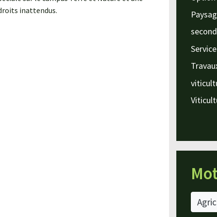
droits inattendus.
Paysag
second
Service
Travau
viticul
Viticul
Mot
Agric