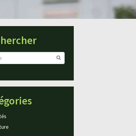
hercher
égories
tés
ture