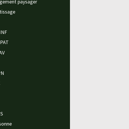
gement paysager
tissage
MNF
APAT
AV
PN
C
O
O
PS
sonne