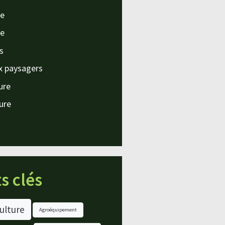
e
e
s
x paysagers
ture
ture
s clés
ulture
Agroéquipement