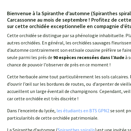
Bienvenue à la Spiranthe d’automne (Spiranthes spiralis
Carcassonne au mois de septembre ! Profitez de cett
sur cette orchidée exceptionnelle en compagnie d’étu
Cette orchidée se distingue par sa phénologie inhabituelle. Plan
autres orchidées. En général, les orchidées sauvages fleurissent
d’automne contrairement son estivale cousine préfère se faire a
seule parmi les prés de
90 espèces recensées dans l’Aude
à s
chance de pouvoir l’observer de près en ce moment !
Cette herbacée aime tout particulièrement les sols calcaires. Po
d’ouvrir l’œil sur les bordures de routes, ou d’arpenter de vieill
accueillent un large éventail de champignons Cependant, veillez
car cette orchidée est très discrète !
Dans l’enceinte du lycée,
les étudiants en BTS GPN2
se sont pr
particularités de cette orchidée patrimoniale.
La Spiranthe d’automne (
Spiranthes spiralis
) est une invitée 