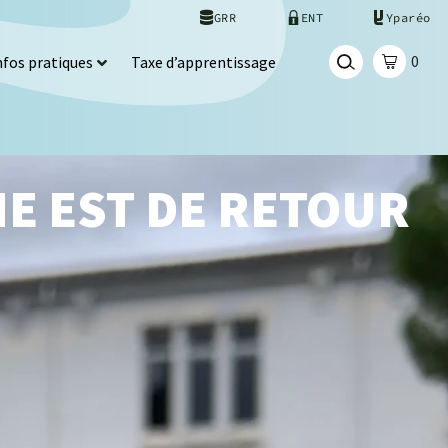
GRR
ENT
Yparéo
0
nfos pratiques
Taxe d’apprentissage
E EST DE RETOUR