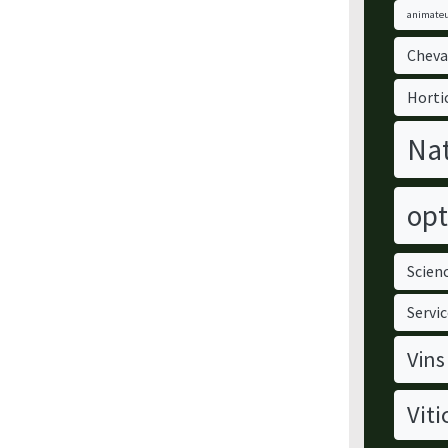
animateu
Cheva
Horti
Nat
opt
Scienc
Servic
Vins
Viti