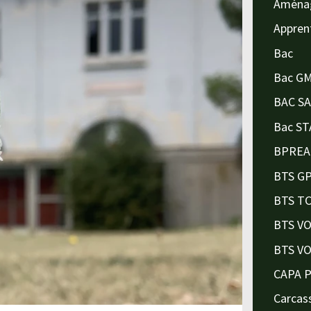
Aména
Appren
Bac
Bac G
BAC S
Bac ST
BPREA
BTS G
BTS T
BTS V
BTS V
CAPA 
Carcas