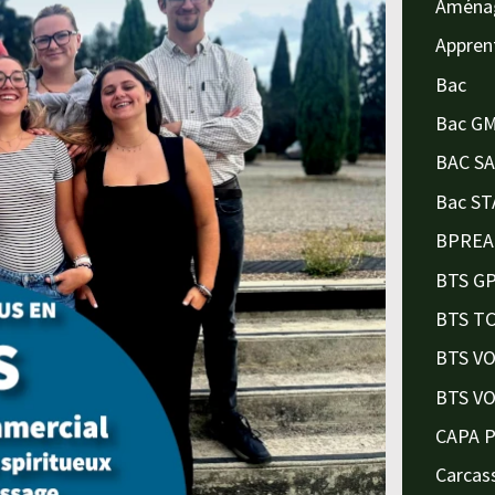
Aména
Appren
Bac
Bac G
BAC S
Bac ST
BPREA
BTS G
BTS T
BTS V
BTS V
CAPA 
Carcas