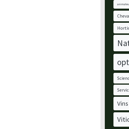
animateu
Cheva
Horti
Nat
opt
Scienc
Servic
Vins
Viti