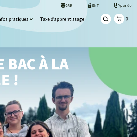
GRR
ENT
Yparéo
0
nfos pratiques
Taxe d’apprentissage
 BAC À LA
E !