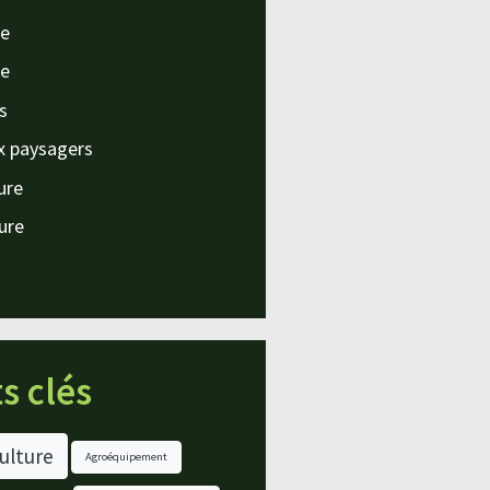
e
e
s
x paysagers
ture
ture
s clés
ulture
Agroéquipement