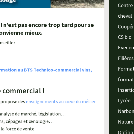
Centre 
cheval
 n’est pas encore trop tard pour se
Coopér
convienne mieux.
CS bio
nseiller
Evene
Filière
Format
rmation au BTS Technico-commercial vins,
format
e commercial !
Inserti
Lycée
 propose des
enseignements au cœur du métier
Narbo
t analyse de marché, législation…
ions, cépages et œnologie…
Nature
la force de vente
Option