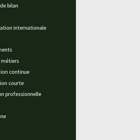
de bilan
ation internationale
ments
s métiers
ion continue
ion courte
on professionnelle
nne