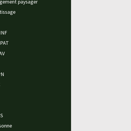
gement paysager
tissage
MNF
APAT
AV
PN
C
O
O
PS
sonne