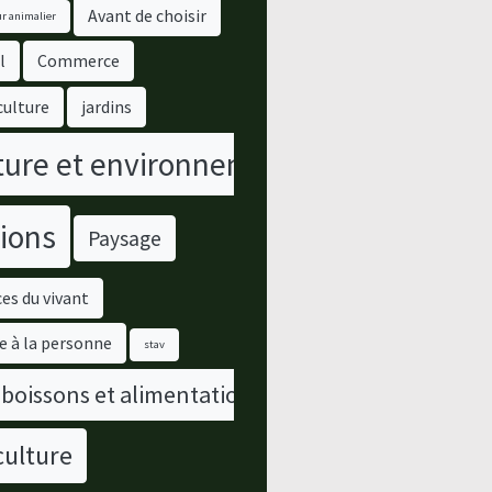
Avant de choisir
r animalier
l
Commerce
culture
jardins
ure et environnement
ions
Paysage
es du vivant
e à la personne
stav
 boissons et alimentation
culture