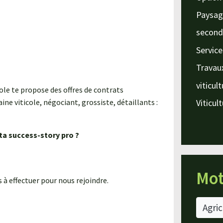
Paysag
second
Service
Travau
viticul
ole te propose des offres de contrats
ne viticole, négociant, grossiste, détaillants :
Viticul
ta success-story pro ?
Mot
à effectuer pour nous rejoindre.
Agric