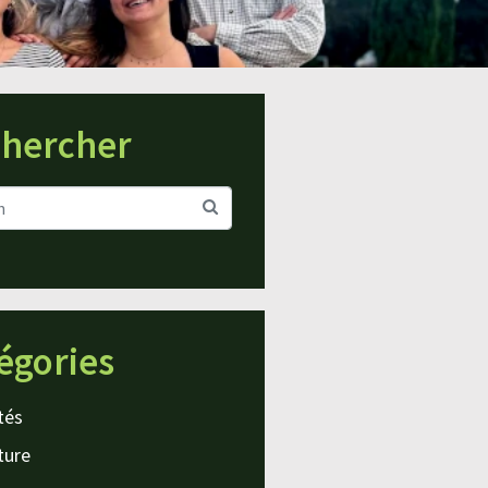
hercher
égories
tés
ture