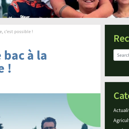
, c’est possible !
Rec
 bac à la
e !
Cat
Actuali
Agricul