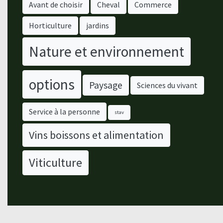
Avant de choisir
Cheval
Commerce
Horticulture
jardins
Nature et environnement
options
Paysage
Sciences du vivant
Service à la personne
stav
Vins boissons et alimentation
Viticulture