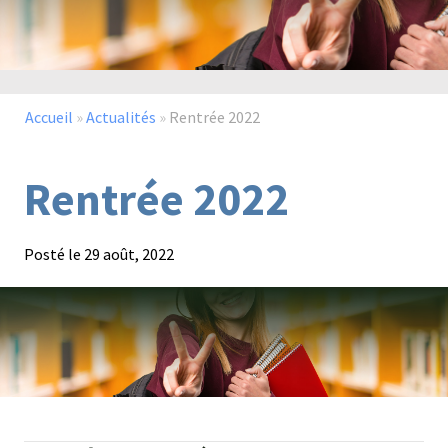
Paysage,
Horticul
jardins
Accueil
»
Actualités
»
Rentrée 2022
Rentrée 2022
Sciences
Service
du
à
Posté le
29 août, 2022
vivant
la
personn
Commerce
Cheval