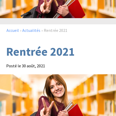
Paysage,
Horticul
jardins
Accueil
»
Actualités
»
Rentrée 2021
Rentrée 2021
Sciences
Service
du
à
Posté le
30 août, 2021
vivant
la
personn
Commerce
Cheval