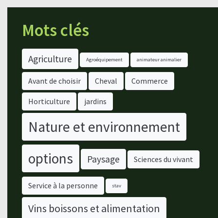
Mots clés
Agriculture
Agroéquipement
animateur animalier
Avant de choisir
Cheval
Commerce
Horticulture
jardins
Nature et environnement
options
Paysage
Sciences du vivant
Service à la personne
stav
Vins boissons et alimentation