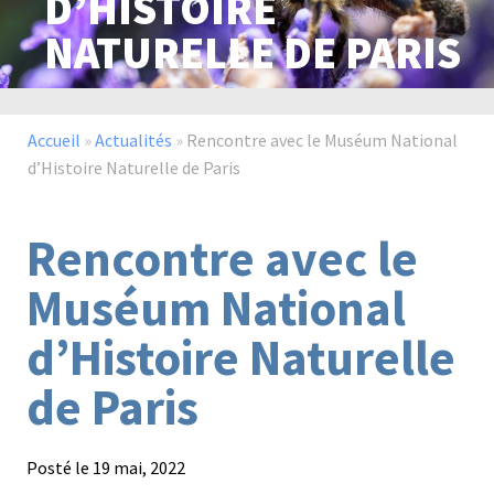
D’HISTOIRE
NATURELLE DE PARIS
Paysage,
Horticul
jardins
Accueil
»
Actualités
»
Rencontre avec le Muséum National
d’Histoire Naturelle de Paris
Sciences
Service
Rencontre avec le
du
à
vivant
la
Muséum National
personn
d’Histoire Naturelle
de Paris
Commerce
Cheval
Posté le
19 mai, 2022