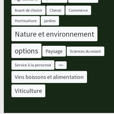
Avant de choisir
Cheval
Commerce
Horticulture
jardins
Nature et environnement
options
Paysage
Sciences du vivant
Service à la personne
stav
Vins boissons et alimentation
Viticulture