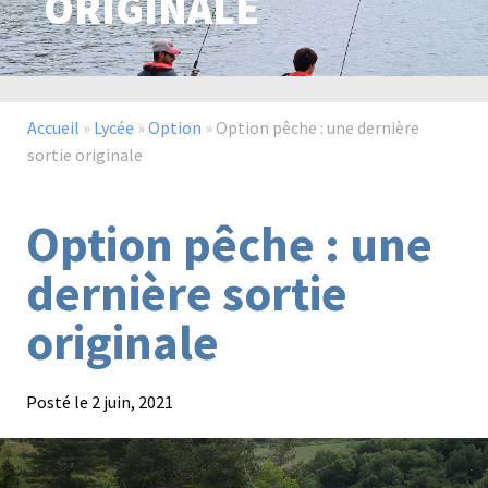
ORIGINALE
Paysage,
Horticul
jardins
Accueil
»
Lycée
»
Option
»
Option pêche : une dernière
sortie originale
Option pêche : une
Sciences
Service
du
à
dernière sortie
vivant
la
personn
originale
Posté le
2 juin, 2021
Commerce
Cheval