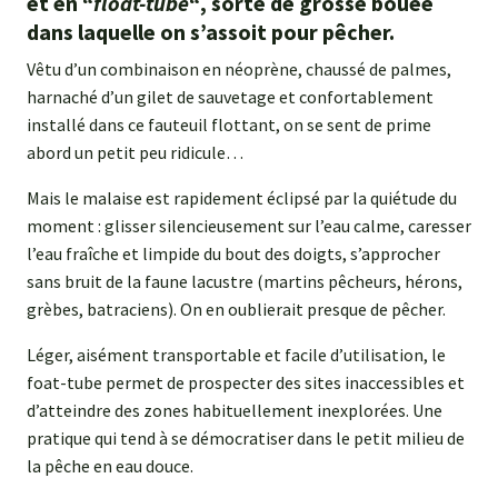
et en
float-tube
, sorte de grosse bouée
“
“
dans laquelle on s’assoit pour pêcher.
Vêtu d’un combinaison en néoprène, chaussé de palmes,
harnaché d’un gilet de sauvetage et confortablement
installé dans ce fauteuil flottant, on se sent de prime
abord un petit peu ridicule…
Mais le malaise est rapidement éclipsé par la quiétude du
moment : glisser silencieusement sur l’eau calme, caresser
l’eau fraîche et limpide du bout des doigts, s’approcher
sans bruit de la faune lacustre (martins pêcheurs, hérons,
grèbes, batraciens). On en oublierait presque de pêcher.
Léger, aisément transportable et facile d’utilisation, le
foat-tube permet de prospecter des sites inaccessibles et
d’atteindre des zones habituellement inexplorées. Une
pratique qui tend à se démocratiser dans le petit milieu de
la pêche en eau douce.