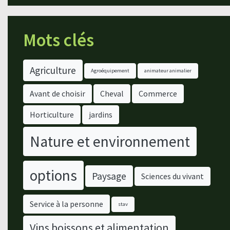
Mots clés
Agriculture
Agroéquipement
animateur animalier
Avant de choisir
Cheval
Commerce
Horticulture
jardins
Nature et environnement
options
Paysage
Sciences du vivant
Service à la personne
stav
Vins boissons et alimentation