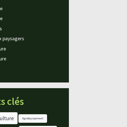
e
e
s
x paysagers
ture
ture
s clés
ulture
Agroéquipement