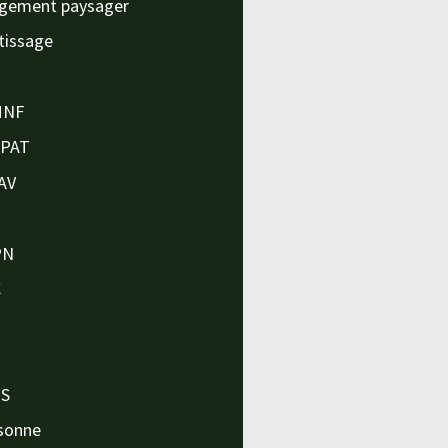
gement paysager
tissage
MNF
APAT
AV
PN
C
O
O
PS
sonne