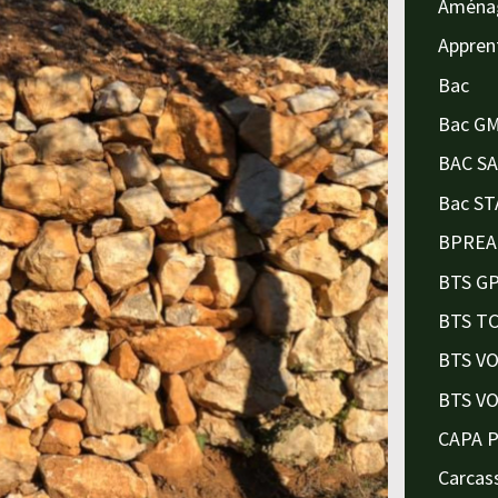
Aména
Appren
Bac
Bac G
BAC S
Bac ST
BPREA
BTS G
BTS T
BTS V
BTS V
CAPA 
Carcas