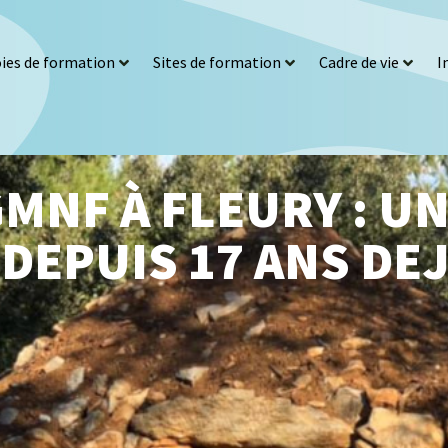
ies de formation
Sites de formation
Cadre de vie
I
MNF À FLEURY : U
DEPUIS 17 ANS DEJ