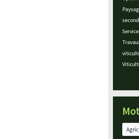
Paysag
second
Service
Travau
viticul
Viticul
Mot
Agric