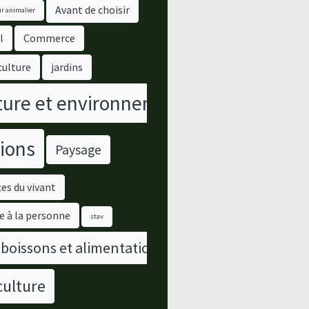
Avant de choisir
r animalier
l
Commerce
culture
jardins
ure et environnement
ions
Paysage
es du vivant
e à la personne
stav
 boissons et alimentation
culture