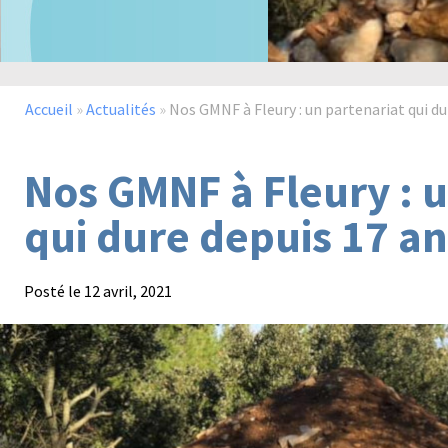
Accueil
»
Actualités
»
Nos GMNF à Fleury : un partenariat qui dur
Nos GMNF à Fleury : u
qui dure depuis 17 an
Posté le
12 avril, 2021