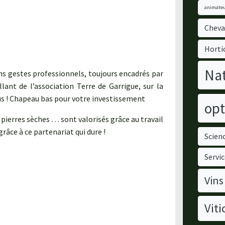
animateu
Cheva
Horti
Nat
 bons gestes professionnels, toujours encadrés par
lant de l’association Terre de Garrigue, sur la
us ! Chapeau bas pour votre investissement
opt
 pierres sèches … sont valorisés grâce au travail
âce à ce partenariat qui dure !
Scienc
Servic
Vins
Viti