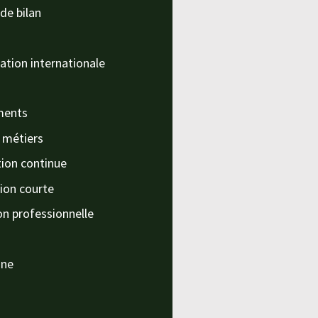
de bilan
ation internationale
ments
s métiers
ion continue
ion courte
on professionnelle
nne