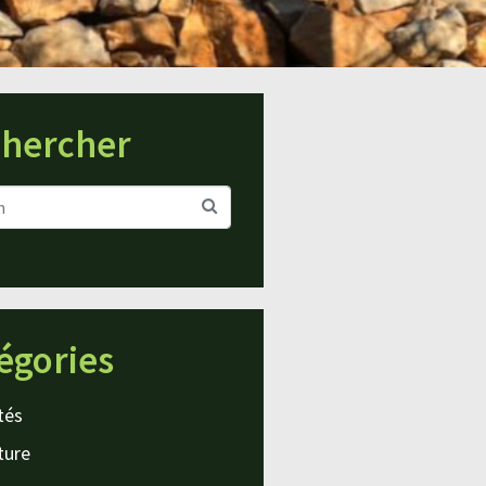
hercher
égories
tés
ture