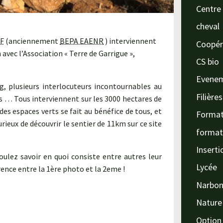
Centre 
cheval
F
(anciennement
BEPA EAENR
) interviennent
Coopér
avec l’Association « Terre de Garrigue »,
CS bio
Evene
g, plusieurs interlocuteurs incontournables au
Filière
és … Tous interviennent sur les 3000 hectares de
 des espaces verts se fait au bénéfice de tous, et
Format
ieux de découvrir le sentier de 11km sur ce site
format
Inserti
oulez savoir en quoi consiste entre autres leur
Lycée
férence entre la 1ère photo et la 2eme !
Narbo
Nature
Option