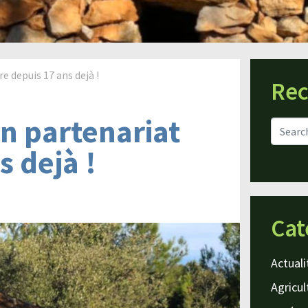
e depuis 17 ans dejà !
Rec
n partenariat
s dejà !
Cat
Actuali
Agricul