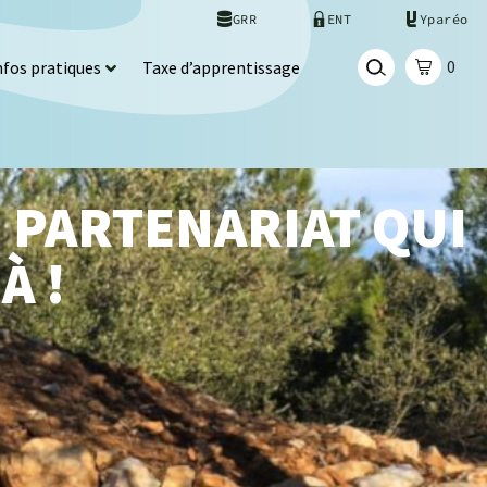
GRR
ENT
Yparéo
0
nfos pratiques
Taxe d’apprentissage
N PARTENARIAT QUI
À !