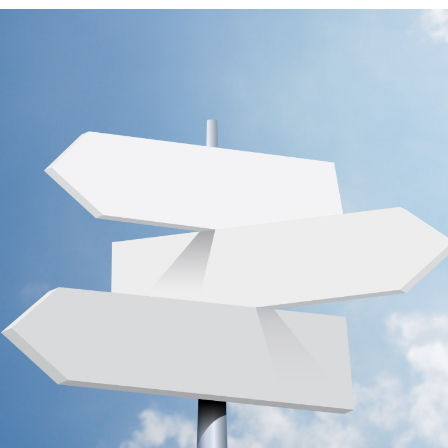
Agroéquip
Trouver
sa
voie