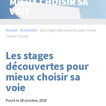
MIEUX CHOISIR SA
VOIE
Paysage,
Horticul
jardins
Accueil
»
Actualités
»
Les stages découvertes pour mieux
choisir sa voie
Sciences
Service
Les stages
du
à
vivant
la
découvertes pour
personn
mieux choisir sa
voie
Commerce
Cheval
Posté le
28 octobre, 2020