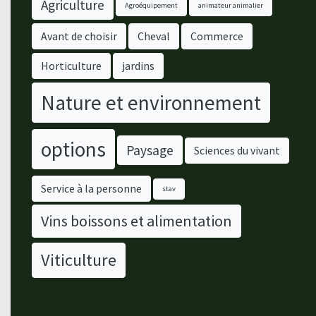
Agriculture
Agroéquipement
animateur animalier
Avant de choisir
Cheval
Commerce
Horticulture
jardins
Nature et environnement
options
Paysage
Sciences du vivant
Service à la personne
stav
Vins boissons et alimentation
Viticulture