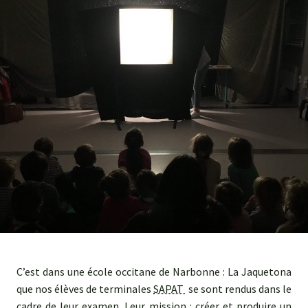
Agroéquip
Trouver
sa
voie
C’est dans une école occitane de Narbonne : La Jaquetona
que nos élèves de terminales
SAPAT
se sont rendus dans le
cadre de leur examen. Leur mission : créer et produire un