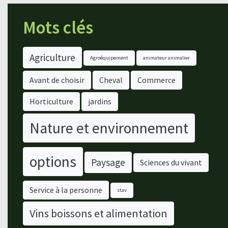
Mots clés
Agriculture
Agroéquipement
animateur animalier
Avant de choisir
Cheval
Commerce
Horticulture
jardins
Nature et environnement
options
Paysage
Sciences du vivant
Service à la personne
stav
Vins boissons et alimentation