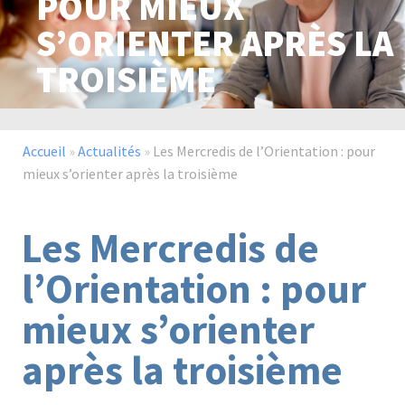
POUR MIEUX
S’ORIENTER APRÈS LA
TROISIÈME
Paysage,
Horticul
jardins
Accueil
»
Actualités
»
Les Mercredis de l’Orientation : pour
mieux s’orienter après la troisième
Sciences
Service
du
à
vivant
la
Les Mercredis de
personn
l’Orientation : pour
mieux s’orienter
Commerce
Cheval
après la troisième