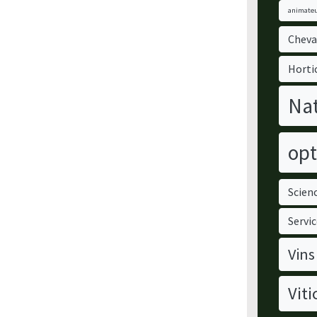
animateu
Cheva
Horti
Nat
opt
Scienc
Servic
Vins
Viti