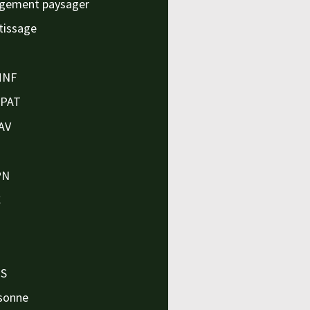
gement paysager
tissage
MNF
APAT
AV
PN
C
O
O
PS
sonne