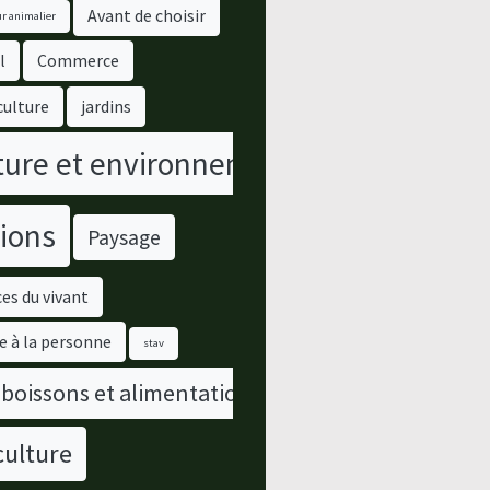
Avant de choisir
r animalier
l
Commerce
culture
jardins
ure et environnement
ions
Paysage
es du vivant
e à la personne
stav
 boissons et alimentation
culture