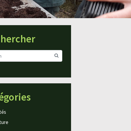
hercher
égories
tés
ture