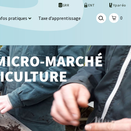
GRR
ENT
Yparéo
0
nfos pratiques
Taxe d’apprentissage
 MICRO-MARCHÉ
TICULTURE