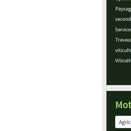
Paysag
second
Service
Travau
viticul
Viticul
Mot
Agric