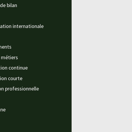
de bilan
ation internationale
ments
s métiers
ion continue
ion courte
on professionnelle
nne