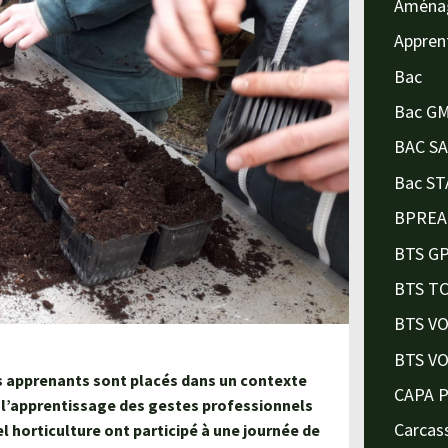
Aména
Appren
Bac
Bac G
BAC S
Bac ST
BPREA
BTS G
BTS T
BTS V
BTS V
es apprenants sont placés dans un contexte
CAPA 
r l’apprentissage des gestes professionnels
Carcas
l horticulture ont participé à une journée de