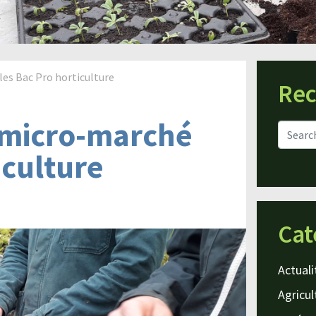
les Bac Pro horticulture
Rec
 micro-marché
iculture
Cat
Actuali
Agricul