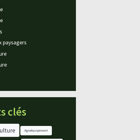
e
e
s
x paysagers
ture
ture
s clés
ulture
Agroéquipement