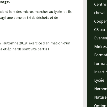
urage.
Centre 
ndent lors des micros marchés au lycée et ils
cheval
agé une zone de tri de déchets et de
Coopér
CS bio
Evene
 à l’automne 2019 : exercice d’animation d’un
Filière
s et épinards sont vite partis !
Format
format
Inserti
Lycée
Narbo
Nature
Option